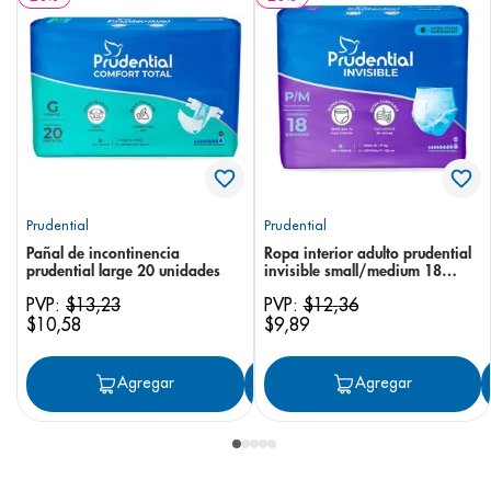
Prudential
Prudential
Pañal de incontinencia
Ropa interior adulto prudential
prudential large 20 unidades
invisible small/medium 18
unidades
PVP:
$
13
,
23
PVP:
$
12
,
36
$
10
,
58
$
9
,
89
Agregar
Agregar
Agregar