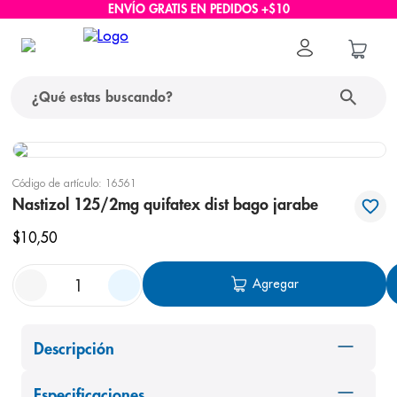
ENVÍO GRATIS EN PEDIDOS +$10
¿Qué estas buscando?
términos más buscados
Código de artículo
:
16561
1
.
protector solar
Nastizol 125/2mg quifatex dist bago jarabe
2
.
pañales
$
10
,
50
3
.
eucerin
Agregar
4
.
cerave
5
.
nivea
Descripción
6
.
shampoo
7
.
bioderma
Especificaciones