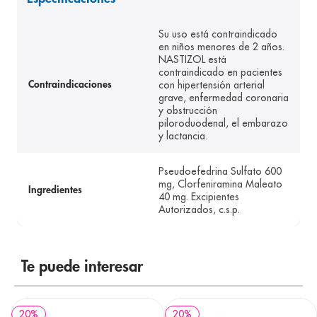
8
.
pediasure
Su uso está contraindicado
9
.
panolini
en niños menores de 2 años.
NASTIZOL está
10
.
prueba embarazo
contraindicado en pacientes
con hipertensión arterial
Contraindicaciones
grave, enfermedad coronaria
y obstrucción
piloroduodenal, el embarazo
y lactancia.
Pseudoefedrina Sulfato 600
mg, Clorfeniramina Maleato
Ingredientes
40 mg. Excipientes
Autorizados, c.s.p.
Te puede interesar
20
%
20
%