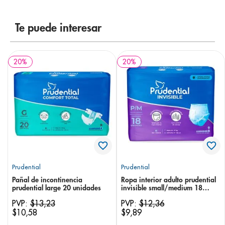
8
.
desodorante
Te puede interesar
9
.
pediasure
10
.
panolini
20
%
20
%
Prudential
Prudential
Pañal de incontinencia
Ropa interior adulto prudential
prudential large 20 unidades
invisible small/medium 18
unidades
PVP:
$
13
,
23
PVP:
$
12
,
36
$
10
,
58
$
9
,
89