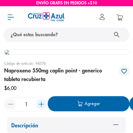
ENVÍO GRATIS EN PEDIDOS +$10
¿Qué estas buscando?
términos más buscados
Código de artículo
:
94578
1
.
protector solar
Naproxeno 550mg caplin point - generico
2
.
pañales
tableta recubierta
3
.
eucerin
$
6
,
00
4
.
cerave
Agregar
5
.
nivea
6
.
bioderma
Descripción
7
.
shampoo