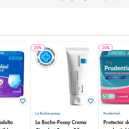
20
%
20
%
La Roche-posay
Prudential
adulto
La Roche-Posay Crema
Protector 