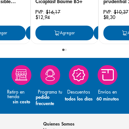
sible
Cicaplast Baume B5+
prudential
 18
PVP:
$
16
,
17
PVP:
$
10
,
37
$
12
,
94
$
8
,
30
egar
Agregar
Agregar
Agreg
Retiro en
Programa tu
Descuentos
Envíos en
tienda
pedido
todos los días
60 minutos
sin costo
frecuente
Quienes Somos