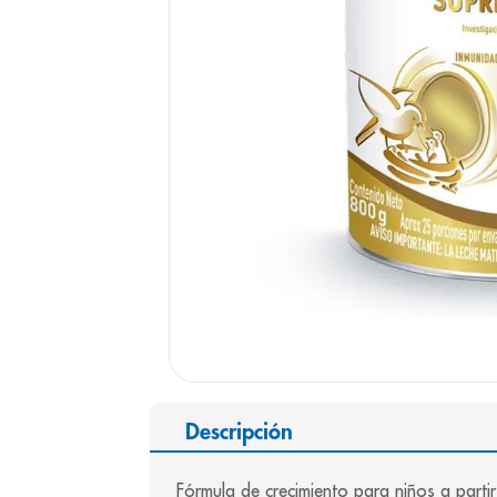
9
.
pediasure
10
.
desodorant
Descripción
Fórmula de crecimiento para niños a parti