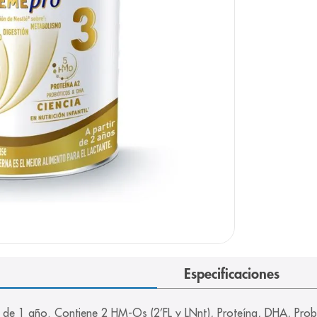
e
Especificaciones
r de 1 año. Contiene 2 HM-Os (2’FL y LNnt), Proteína, DHA, Probi