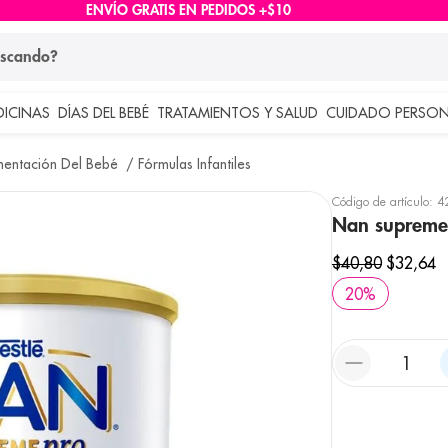
ENVÍO GRATIS EN PEDIDOS +$10
ndo?
DICINAS
DÍAS DEL BEBÉ
TRATAMIENTOS Y SALUD
CUIDADO PERSON
 más buscados
mentación Del Bebé
Fórmulas Infantiles
lar
Código de artículo
:
4
Nan supreme
$
40
,
80
$
32
,
64
20
%