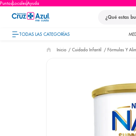
Puntos
Locales
Ayuda
¿Qué estas busca
TODAS LAS CATEGORÍAS
ME
términos
Cuidado Infantil
Fórmulas Y Ali
1
.
protector so
2
.
pañales
3
.
eucerin
4
.
cerave
5
.
nivea
6
.
shampoo
7
.
bioderma
8
.
panolini