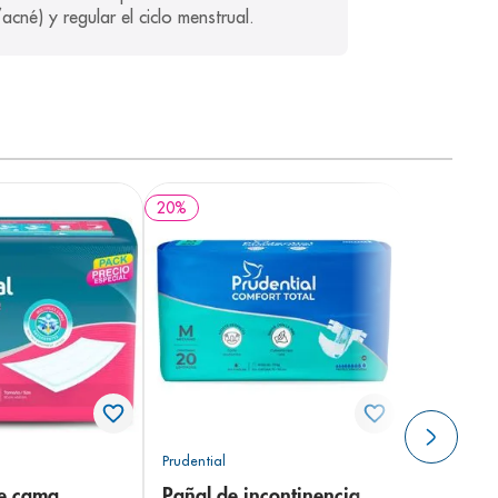
cné) y regular el ciclo menstrual.
20
%
Prudential
de cama
Pañal de incontinencia