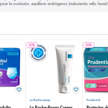
rar la ovulación, equilibrar andrógenos (reduciendo vello facial/a
20
%
20
%
La Roche-posay
Prudential
adulto
La Roche-Posay Crema
Protector 