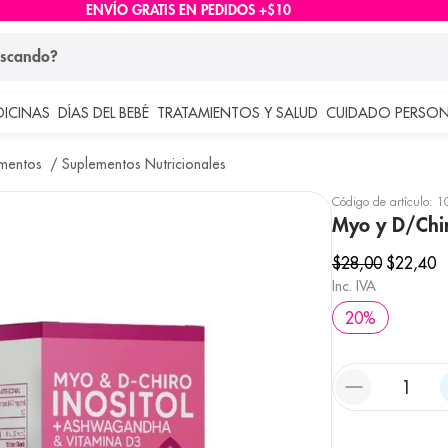
ENVÍO GRATIS EN PEDIDOS +$10
ndo?
DICINAS
DÍAS DEL BEBÉ
TRATAMIENTOS Y SALUD
CUIDADO PERSON
 más buscados
mentos
Suplementos Nutricionales
lar
Código de artículo
:
1
Myo y D/Chir
$
28
,
00
$
22
,
40
Inc. IVA
20
%