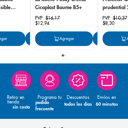
sible
Cicaplast Baume B5+
prudential
 18
PVP:
$
16
,
17
PVP:
$
10
,
37
$
12
,
94
$
8
,
30
egar
Agregar
Agregar
Agreg
Retiro en
Programa tu
Descuentos
Envíos en
tienda
pedido
todos los días
60 minutos
sin costo
frecuente