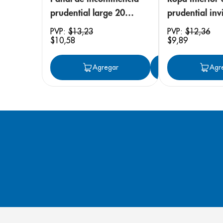
prudential large 20
prudential invi
unidades
small/medium
PVP:
$
13
,
23
PVP:
$
12
,
36
$
10
,
58
$
9
,
89
unidades
Agregar
Agregar
Agr