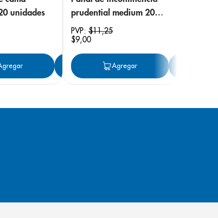
 20 unidades
prudential medium 20
unidades
PVP:
$
11
,
25
$
9
,
00
ar
Agregar
Agregar
Agregar
Ag