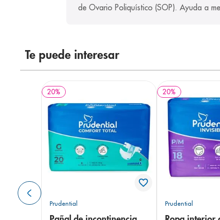
de Ovario Poliquístico (SOP). Ayuda a mejo
Te puede interesar
20
%
20
%
Prudential
Prudential
Pañal de incontinencia
Ropa interior 