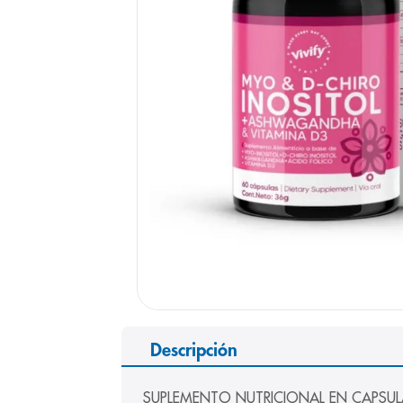
9
.
panolini
10
.
prueba emb
Descripción
SUPLEMENTO NUTRICIONAL EN CAPSULA que r