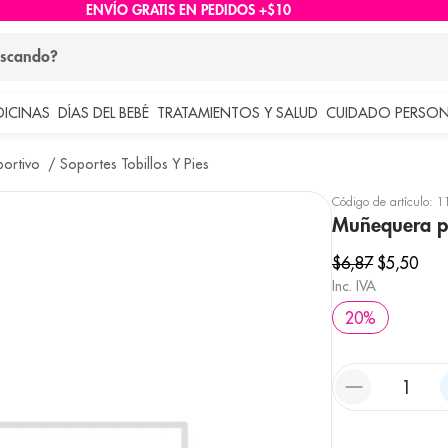
ENVÍO GRATIS EN PEDIDOS +$10
ndo?
DICINAS
DÍAS DEL BEBÉ
TRATAMIENTOS Y SALUD
CUIDADO PERSON
 más buscados
ortivo
Soportes Tobillos Y Pies
lar
Código de artículo
:
1
Muñequera ph
$
6
,
87
$
5
,
50
Inc. IVA
20
%