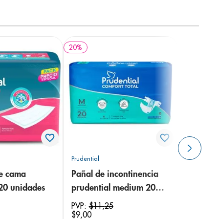
20
%
Prudential
de cama
Pañal de incontinencia
 20 unidades
prudential medium 20
unidades
PVP:
$
11
,
25
$
9
,
00