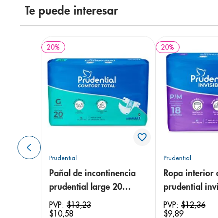
Te puede interesar
20
%
20
%
Prudential
Prudential
Pañal de incontinencia
Ropa interior 
prudential large 20
prudential invi
unidades
small/medium
PVP:
$
13
,
23
PVP:
$
12
,
36
$
10
,
58
$
9
,
89
unidades