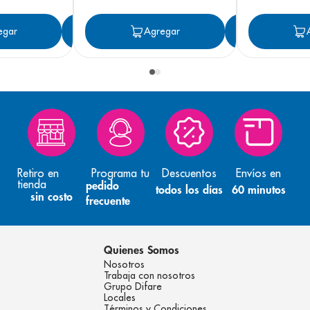
egar
Agregar
Agregar
Agreg
Retiro en
Programa tu
Descuentos
Envíos en
tienda
pedido
todos los días
60 minutos
sin costo
frecuente
Quienes Somos
Nosotros
Trabaja con nosotros
Grupo Difare
Locales
Términos y Condiciones