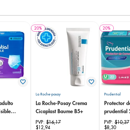
20
%
20
%
La Roche-posay
Prudential
adulto
La Roche-Posay Crema
Protector 
sible
Cicaplast Baume B5+
prudential
 18
PVP:
$
16
,
17
PVP:
$
10
,
37
$
12
,
94
$
8
,
30