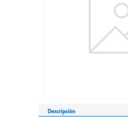
9
.
panolini
10
.
prueba emb
Descripción