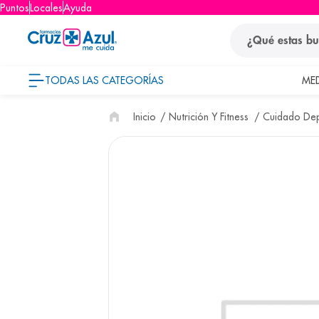
Puntos
Locales
Ayuda
¿Qué estas busca
TODAS LAS CATEGORÍAS
ME
términos
Nutrición Y Fitness
Cuidado Dep
1
.
protector so
2
.
pañales
3
.
eucerin
4
.
cerave
5
.
nivea
6
.
bioderma
7
.
shampoo
8
.
pediasure