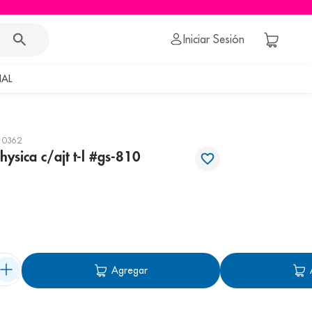
Iniciar Sesión
AL
10362
ysica c/ajt t-l #gs-810
Agregar