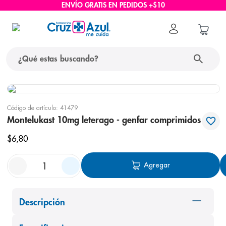
ENVÍO GRATIS EN PEDIDOS +$10
¿Qué estas buscando?
términos más buscados
Código de artículo
:
41479
1
.
protector solar
Montelukast 10mg leterago - genfar comprimidos
2
.
pañales
$
6
,
80
3
.
eucerin
Agregar
4
.
cerave
5
.
nivea
6
.
shampoo
Descripción
7
.
bioderma