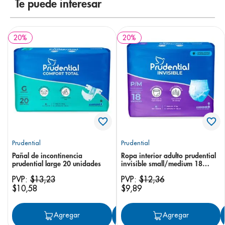
Te puede interesar
20
%
20
%
Prudential
Prudential
Pañal de incontinencia
Ropa interior adulto prudential
prudential large 20 unidades
invisible small/medium 18
unidades
PVP:
$
13
,
23
PVP:
$
12
,
36
$
10
,
58
$
9
,
89
Agregar
Agregar
Agregar