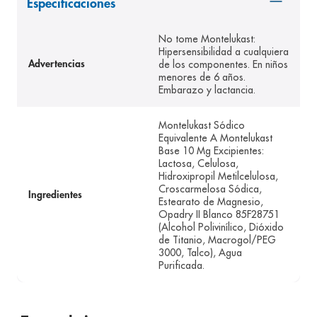
Especificaciones
8
.
panolini
No tome Montelukast:
9
.
pediasure
Hipersensibilidad a cualquiera
de los componentes. En niños
Advertencias
10
.
desodorante
menores de 6 años.
Embarazo y lactancia.
Montelukast Sódico
Equivalente A Montelukast
Base 10 Mg Excipientes:
Lactosa, Celulosa,
Hidroxipropil Metilcelulosa,
Croscarmelosa Sódica,
Ingredientes
Estearato de Magnesio,
Opadry II Blanco 85F28751
(Alcohol Polivinílico, Dióxido
de Titanio, Macrogol/PEG
3000, Talco), Agua
Purificada.