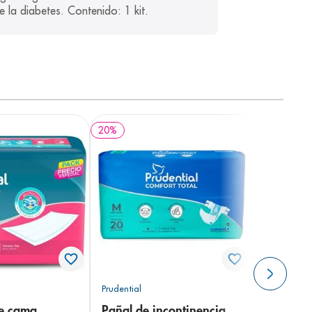
 la diabetes. Contenido: 1 kit.
20
%
Prudential
de cama
Pañal de incontinencia