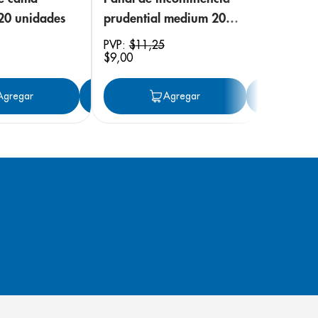
 20 unidades
prudential medium 20
unidades
PVP:
$
11
,
25
$
9
,
00
ar
Agregar
Agregar
Agregar
Ag