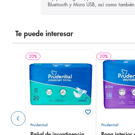
Bluetooth y Micro USB, así como también c
Te puede interesar
20
%
20
%
Prudential
Prudential
Pañal de incontinencia
Ropa interior 