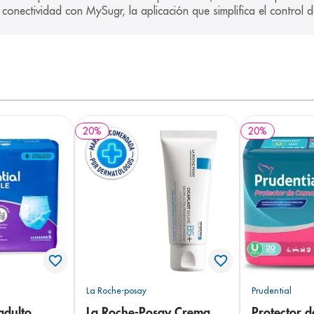
onectividad con MySugr, la aplicación que simplifica el control de
20
%
20
%
La Roche-posay
Prudential
adulto
La Roche-Posay Crema
Protector 