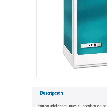
9
.
panolini
10
.
prueba emb
Descripción
Equipo inteligente, pues su escalera de c