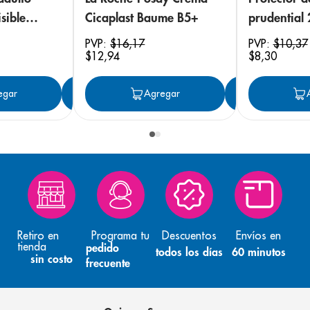
sible
Cicaplast Baume B5+
prudential
 18
PVP:
$
16
,
17
PVP:
$
10
,
37
$
12
,
94
$
8
,
30
egar
Agregar
Agregar
Agreg
Retiro en
Programa tu
Descuentos
Envíos en
tienda
pedido
todos los días
60 minutos
sin costo
frecuente