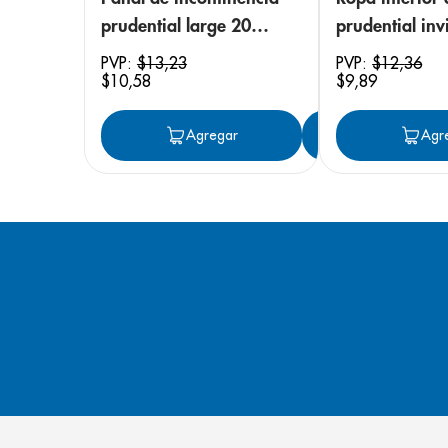
prudential large 20
prudential invi
unidades
small/medium
PVP:
$
13
,
23
PVP:
$
12
,
36
$
10
,
58
$
9
,
89
unidades
Agregar
Agregar
Agr