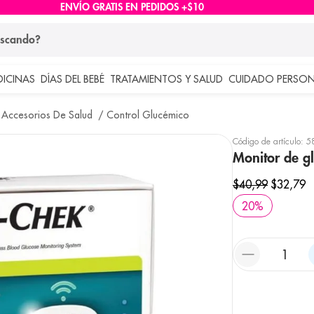
ENVÍO GRATIS EN PEDIDOS +$10
ndo?
DICINAS
DÍAS DEL BEBÉ
TRATAMIENTOS Y SALUD
CUIDADO PERSON
 más buscados
 Accesorios De Salud
Control Glucémico
lar
Código de artículo
:
5
Monitor de gl
$
40
,
99
$
32
,
79
20
%