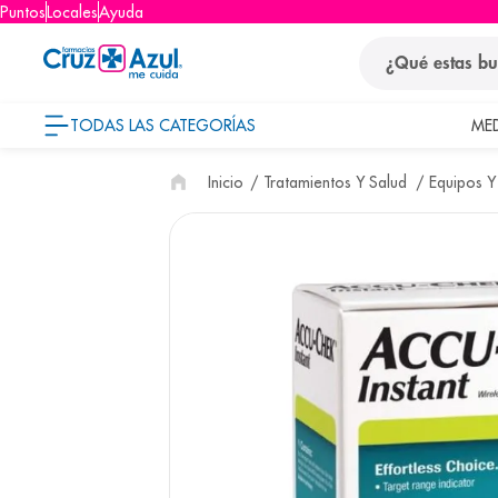
Puntos
Locales
Ayuda
¿Qué estas busca
TODAS LAS CATEGORÍAS
ME
términos
Tratamientos Y Salud
Equipos Y
1
.
protector so
2
.
pañales
3
.
eucerin
4
.
cerave
5
.
nivea
6
.
shampoo
7
.
bioderma
8
.
pediasure