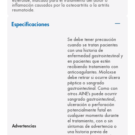
esteroide, indicado para el tratamiento del dolor o 
inflamación causados por la osteoartritis o la artritis 
8
.
pediasure
reumatoide.
9
.
panolini
Especificaciones
10
.
prueba embarazo
Se debe tener precaución
cuando se tratan pacientes
con una historia de
enfermedad gastrointestinal y
en pacientes que estén
recibiendo tratamiento con
anticoagulantes. Mioloxse
debe retirar si ocurre úlcera
péptica o sangrado
gastrointestinal. Como con
otros AINE’s puede ocurrir
sangrado gastrointestinal,
ulceración o perforación
potencialmente fatal en
cualquier momento durante
el tratamiento, con o sin
síntomas de advertencia o
Advertencias
una historia previa de