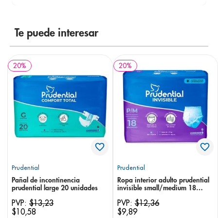
Te puede interesar
20
%
20
%
Prudential
Prudential
Pañal de incontinencia
Ropa interior adulto prudential
prudential large 20 unidades
invisible small/medium 18
unidades
PVP:
$
13
,
23
PVP:
$
12
,
36
$
10
,
58
$
9
,
89