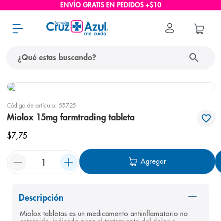
ENVÍO GRATIS EN PEDIDOS +$10
¿Qué estas buscando?
términos más buscados
Código de artículo
:
55725
1
.
protector solar
Miolox 15mg farmtrading tableta
2
.
pañales
$
7
,
75
3
.
eucerin
Agregar
4
.
cerave
5
.
nivea
6
.
shampoo
Descripción
Miolox tabletas es un medicamento antiinflamatorio no 
7
.
bioderma