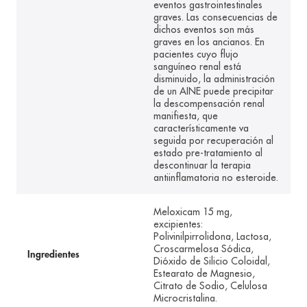
eventos gastrointestinales
graves. Las consecuencias de
dichos eventos son más
graves en los ancianos. En
pacientes cuyo flujo
sanguíneo renal está
disminuido, la administración
de un AINE puede precipitar
la descompensación renal
manifiesta, que
característicamente va
seguida por recuperación al
estado pre-tratamiento al
descontinuar la terapia
antiinflamatoria no esteroide.
Meloxicam 15 mg,
excipientes:
Polivinilpirrolidona, Lactosa,
Croscarmelosa Sódica,
Ingredientes
Dióxido de Silicio Coloidal,
Estearato de Magnesio,
Citrato de Sodio, Celulosa
Microcristalina.