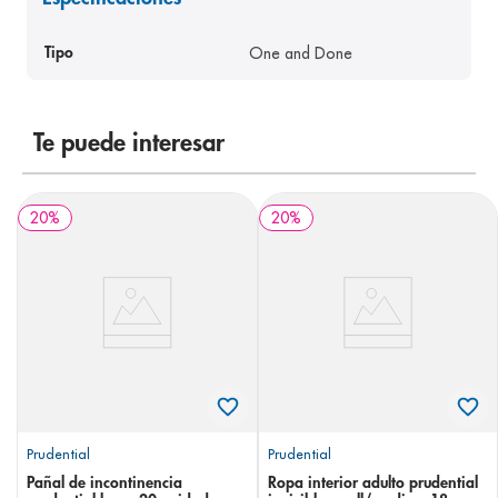
8
.
panolini
One and Done
Tipo
9
.
pediasure
10
.
prueba embarazo
Te puede interesar
20
%
20
%
Prudential
Prudential
Pañal de incontinencia
Ropa interior adulto prudential