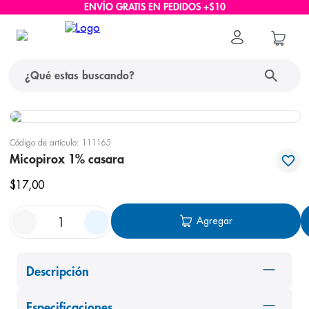
ENVÍO GRATIS EN PEDIDOS +$10
¿Qué estas buscando?
términos más buscados
Código de artículo
:
111165
1
.
protector solar
Micopirox 1% casara
2
.
pañales
$
17
,
00
3
.
eucerin
Agregar
4
.
cerave
5
.
nivea
Descripción
6
.
shampoo
7
.
bioderma
Especificaciones