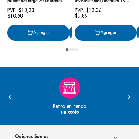
prudential large 20 unidades
invisible small/medium 18
unidades
PVP:
$
13
,
23
PVP:
$
12
,
36
$
10
,
58
$
9
,
89
Agregar
Agregar
Agregar
Retiro en tienda
sin costo
Quienes Somos