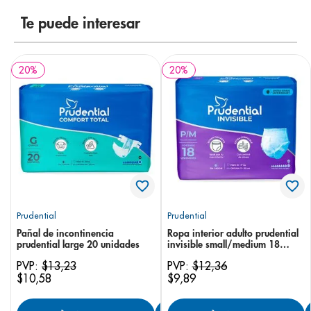
8
.
panolini
Te puede interesar
9
.
pediasure
10
.
desodorante
20
%
20
%
Prudential
Prudential
Pañal de incontinencia
Ropa interior adulto prudential
prudential large 20 unidades
invisible small/medium 18
unidades
PVP:
$
13
,
23
PVP:
$
12
,
36
$
10
,
58
$
9
,
89