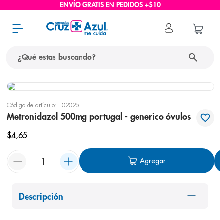
ENVÍO GRATIS EN PEDIDOS +$10
¿Qué estas buscando?
términos más buscados
Código de artículo
:
102025
1
.
protector solar
Metronidazol 500mg portugal - generico óvulos
2
.
pañales
$
4
,
65
3
.
eucerin
Agregar
4
.
cerave
5
.
nivea
6
.
shampoo
Descripción
7
.
bioderma