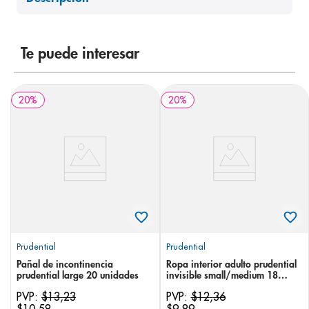
8
.
panolini
9
.
pediasure
Te puede interesar
10
.
prueba embarazo
20
%
20
%
Prudential
Prudential
Pañal de incontinencia
Ropa interior adulto prudential
prudential large 20 unidades
invisible small/medium 18
unidades
PVP:
$
13
,
23
PVP:
$
12
,
36
$
10
,
58
$
9
,
89