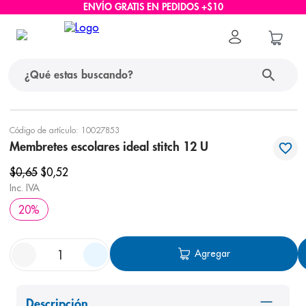
ENVÍO GRATIS EN PEDIDOS +$10
¿Qué estas buscando?
términos más buscados
Código de artículo
:
10027853
Membretes escolares ideal stitch 12 U
1
.
protector solar
$
0
,
65
$
0
,
52
2
.
pañales
Inc. IVA
3
.
eucerin
20
%
4
.
cerave
5
.
nivea
Agregar
6
.
shampoo
7
.
bioderma
Descripción