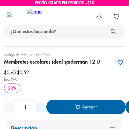
ENVÍO GRATIS EN PEDIDOS +$10
¿Qué estas buscando?
términos más buscados
Código de artículo
:
10027855
Membretes escolares ideal spiderman 12 U
1
.
protector solar
$
0
,
65
$
0
,
52
2
.
pañales
Inc. IVA
3
.
eucerin
20
%
4
.
cerave
5
.
nivea
Agregar
6
.
shampoo
7
.
bioderma
Descripción