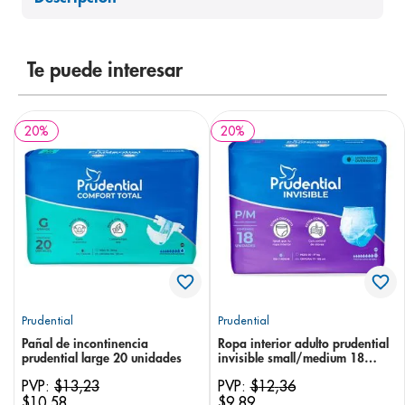
8
.
panolini
9
.
pediasure
Te puede interesar
10
.
desodorante
20
%
20
%
Prudential
Prudential
Pañal de incontinencia
Ropa interior adulto prudential
prudential large 20 unidades
invisible small/medium 18
unidades
PVP:
$
13
,
23
PVP:
$
12
,
36
$
10
,
58
$
9
,
89