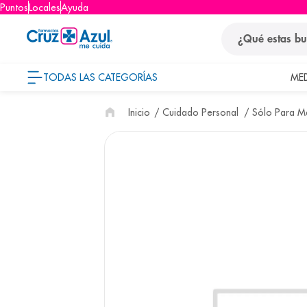
Puntos
Locales
Ayuda
¿Qué estas busca
TODAS LAS CATEGORÍAS
ME
términos
Cuidado Personal
Sólo Para 
1
.
protector so
2
.
pañales
3
.
eucerin
4
.
cerave
5
.
nivea
6
.
shampoo
7
.
bioderma
8
.
panolini