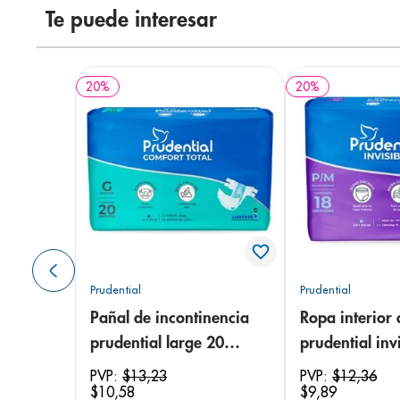
Te puede interesar
20
%
20
%
Prudential
Prudential
Pañal de incontinencia
Ropa interior 
prudential large 20
prudential invi
unidades
small/medium
PVP:
$
13
,
23
PVP:
$
12
,
36
$
10
,
58
$
9
,
89
unidades