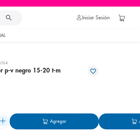
Iniciar Sesión
AL
5764
or p-v negro 15-20 t-m
Agregar