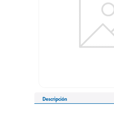
9
.
pediasure
10
.
desodorant
Descripción