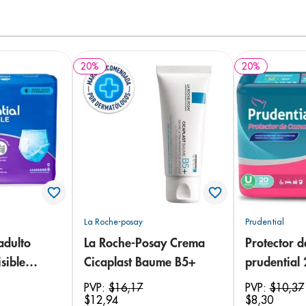
20
%
20
%
La Roche-posay
Prudential
adulto
La Roche-Posay Crema
Protector 
sible
Cicaplast Baume B5+
prudential
 18
PVP:
$
16
,
17
PVP:
$
10
,
37
$
12
,
94
$
8
,
30