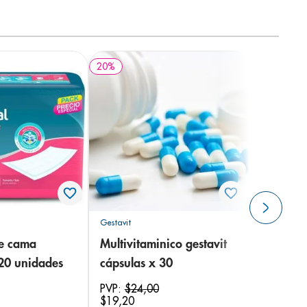
20
%
Gestavit
de cama
Multivitaminico gestavit
 20 unidades
cápsulas x 30
PVP:
$
24
,
00
$
19
,
20