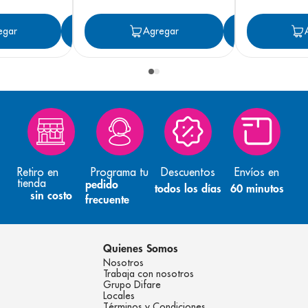
egar
Agregar
Agregar
Agreg
Retiro en
Programa tu
Descuentos
Envíos en
tienda
pedido
todos los días
60 minutos
sin costo
frecuente
Quienes Somos
Nosotros
Trabaja con nosotros
Grupo Difare
Locales
Términos y Condiciones