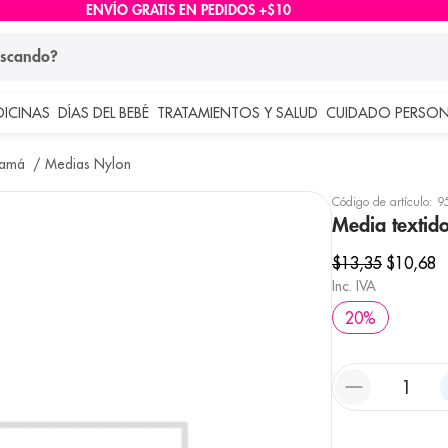
ENVÍO GRATIS EN PEDIDOS +$10
ndo?
DICINAS
DÍAS DEL BEBÉ
TRATAMIENTOS Y SALUD
CUIDADO PERSON
 más buscados
Mamá
Medias Nylon
lar
Código de artículo
:
9
Media textid
$
13
,
35
$
10
,
68
Inc. IVA
20
%