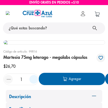
ENVÍO GRATIS EN PEDIDOS +$10
¿Qué estas buscando?
términos más buscados
Código de artículo
:
99816
1
.
protector solar
Martesia 75mg leterago - megalabs cápsulas
2
.
pañales
$
26
,
70
3
.
eucerin
Agregar
4
.
cerave
5
.
nivea
6
.
bioderma
Descripción
7
.
shampoo