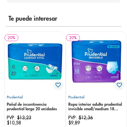
Te puede interesar
20
%
20
%
Prudential
Prudential
Pañal de incontinencia
Ropa interior adulto prudential
prudential large 20 unidades
invisible small/medium 18
unidades
PVP:
$
13
,
23
PVP:
$
12
,
36
$
10
,
58
$
9
,
89