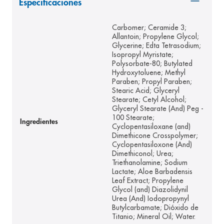
Especificaciones
8
.
pediasure
Carbomer; Ceramide 3;
9
.
panolini
Allantoin; Propylene Glycol;
Glycerine; Edta Tetrasodium;
10
.
prueba embarazo
Isopropyl Myristate;
Polysorbate-80; Butylated
Hydroxytoluene; Methyl
Paraben; Propyl Paraben;
Stearic Acid; Glyceryl
Stearate; Cetyl Alcohol;
Glyceryl Stearate (And) Peg -
100 Stearate;
Ingredientes
Cyclopentasiloxane (and)
Dimethicone Crosspolymer;
Cyclopentasiloxone (And)
Dimethiconol; Urea;
Triethanolamine; Sodium
Lactate; Aloe Barbadensis
Leaf Extract; Propylene
Glycol (and) Diazolidynil
Urea (And) Iodopropynyl
Butylcarbamate; Dióxido de
Titanio; Mineral Oil; Water.