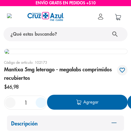
ENVÍO GRATIS EN PEDIDOS +$10
¿Qué estas buscando?
términos más buscados
Código de artículo
:
102173
1
.
protector solar
Mantixa 5mg leterago - megalabs comprimidos
2
.
pañales
recubiertos
3
.
eucerin
$
46
,
98
4
.
cerave
Agregar
5
.
nivea
6
.
bioderma
Descripción
7
.
shampoo