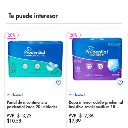
8
.
pediasure
Te puede interesar
9
.
panolini
10
.
prueba embarazo
20
%
20
%
Prudential
Prudential
Pañal de incontinencia
Ropa interior adulto prudential
prudential large 20 unidades
invisible small/medium 18
unidades
PVP:
$
13
,
23
PVP:
$
12
,
36
$
10
,
58
$
9
,
89