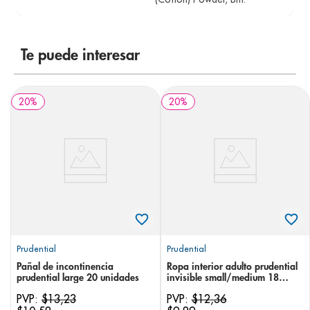
Te puede interesar
20
%
20
%
Prudential
Prudential
Pañal de incontinencia
Ropa interior adulto prudential
prudential large 20 unidades
invisible small/medium 18
unidades
PVP:
$
13
,
23
PVP:
$
12
,
36