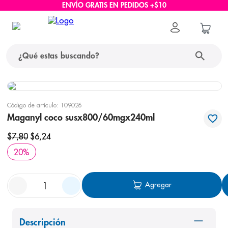
ENVÍO GRATIS EN PEDIDOS +$10
¿Qué estas buscando?
términos más buscados
Código de artículo
:
109026
1
.
protector solar
Maganyl coco susx800/60mgx240ml
2
.
pañales
$
7
,
80
$
6
,
24
3
.
eucerin
20
%
4
.
cerave
Agregar
5
.
nivea
6
.
shampoo
7
.
bioderma
Descripción