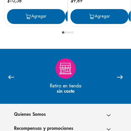
$
10
,
58
$
9
,
89
Agregar
Agregar
Agregar
Retiro en tienda
sin costo
Quienes Somos
Recompensas y promociones