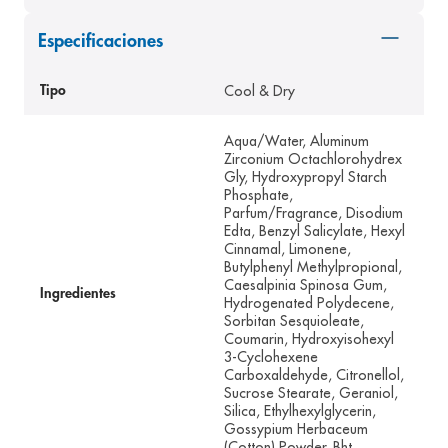
8
.
panolini
Especificaciones
9
.
pediasure
Cool & Dry
10
.
Tipo
prueba embarazo
Aqua/Water, Aluminum
Zirconium Octachlorohydrex
Gly, Hydroxypropyl Starch
Phosphate,
Parfum/Fragrance, Disodium
Edta, Benzyl Salicylate, Hexyl
Cinnamal, Limonene,
Butylphenyl Methylpropional,
Caesalpinia Spinosa Gum,
Ingredientes
Hydrogenated Polydecene,
Sorbitan Sesquioleate,
Coumarin, Hydroxyisohexyl
3-Cyclohexene
Carboxaldehyde, Citronellol,
Sucrose Stearate, Geraniol,
Silica, Ethylhexylglycerin,
Gossypium Herbaceum
(Cotton) Powder, Bht.