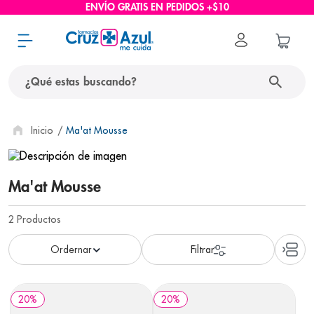
ENVÍO GRATIS EN PEDIDOS +$10
¿Qué estas buscando?
términos más buscados
Ma'at Mousse
1
.
protector solar
2
.
pañales
Ma'at Mousse
3
.
eucerin
2
Productos
4
.
cerave
5
.
nivea
6
.
shampoo
20
%
20
%
7
.
bioderma