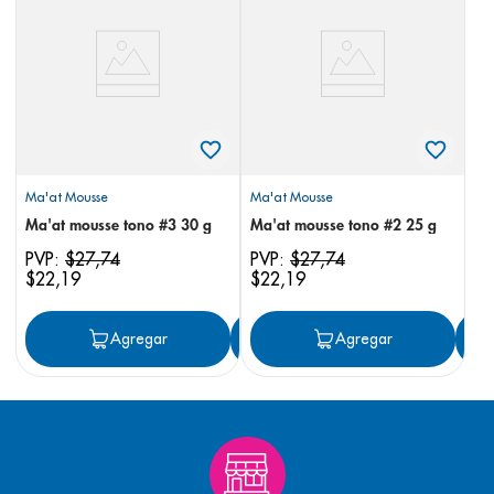
8
.
panolini
9
.
pediasure
10
.
desodorante
Ma'at Mousse
Ma'at Mousse
Ma'at mousse tono #3 30 g
Ma'at mousse tono #2 25 g
PVP:
$
27
,
74
PVP:
$
27
,
74
$
22
,
19
$
22
,
19
Agregar
Agregar
Agregar