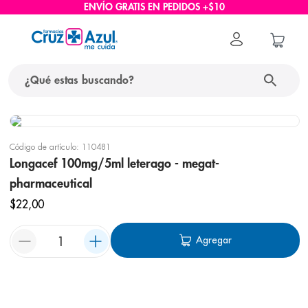
ENVÍO GRATIS EN PEDIDOS +$10
Código de artículo
:
110481
Longacef 100mg/5ml leterago - megat-
pharmaceutical
$
22
,
00
Agregar