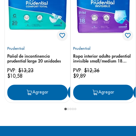
Prudential
Prudential
Pañal de incontinencia
Ropa interior adulto prudential
prudential large 20 unidades
invisible small/medium 18
unidades
PVP:
$
13
,
23
PVP:
$
12
,
36
$
10
,
58
$
9
,
89
Agregar
Agregar
Agregar