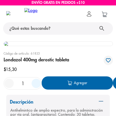
ENVÍO GRATIS EN PEDIDOS +$10
¿Qué estas buscando?
términos más buscados
Código de artículo
:
61835
1
.
protector solar
Londazol 400mg derostic tableta
2
.
pañales
$
15
,
30
3
.
eucerin
Agregar
4
.
cerave
5
.
nivea
Descripción
6
.
bioderma
Antihelmintico de amplio expectro, para la administración 
7
.
shampoo
por vía oral, (antiparasitario). Contenido: 30 tabletas.