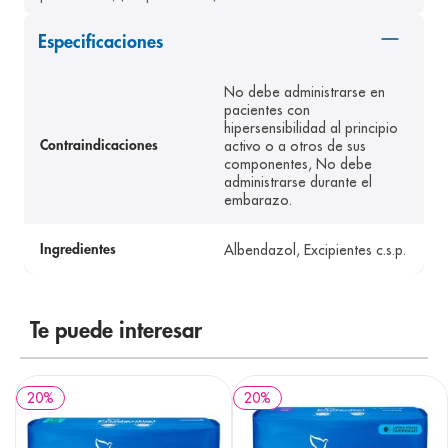
8
.
pediasure
Especificaciones
9
.
panolini
10
.
No debe administrarse en
prueba embarazo
pacientes con
hipersensibilidad al principio
activo o a otros de sus
Contraindicaciones
componentes, No debe
administrarse durante el
embarazo.
Albendazol, Excipientes c.s.p.
Ingredientes
Te puede interesar
20
%
20
%