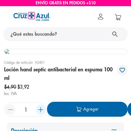
ENVÍO GRATIS EN PEDIDOS +$10
¿Qué estas buscando?
términos más buscados
Código de artículo
:
92451
1
.
protector solar
Loción hand septic antibacterial en espuma 100
2
.
pañales
ml
3
.
eucerin
$
4
,
90
$
3
,
92
Inc. IVA
4
.
cerave
5
.
nivea
Agregar
6
.
shampoo
7
.
bioderma
Descripción