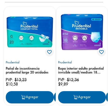
Prudential
Prudential
Pañal de incontinencia
Ropa interior adulto prudential
prudential large 20 unidades
invisible small/medium 18
unidades
PVP:
$
13
,
23
PVP:
$
12
,
36
$
10
,
58
$
9
,
89
Agregar
Agregar
Agregar