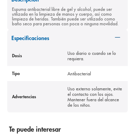
8
.
panolini
Espuma antibacterial libre de gel y alcohol, puede ser 
utilizada en la limpieza de manos y cuerpo, así como 
9
.
pediasure
limpieza de heridas. También puede ser utilizado como 
baño seco para personas con poca o ninguna movilidad.
10
.
desodorante
Especificaciones
Uso diario o cuando se lo
Dosis
requiera.
Antibacterial
Tipo
Uso externo solamente, evite
el contacto con los ojos.
Advertencias
Mantener fuera del alcance
de los niños.
Te puede interesar