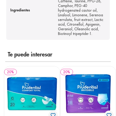
Caffeine, Taurine, PPG-26,
Camphor, PEG-40
hydrogenated castor oil,
Ingredientes
Linalool, Limonene, Serenoa
serrulata, fruit extract, Lactic
acid, Citronellol, Apigenin,
Geraniol, Oleanolic acid,
Biotinoyl tripeptide-1.
Te puede interesar
20
%
20
%