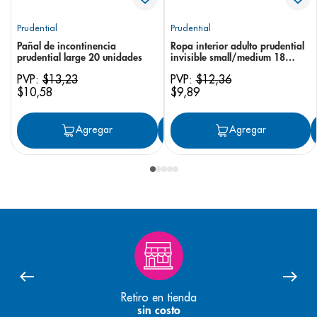
Prudential
Prudential
Pañal de incontinencia
Ropa interior adulto prudential
prudential large 20 unidades
invisible small/medium 18
unidades
PVP:
$
13
,
23
PVP:
$
12
,
36
$
10
,
58
$
9
,
89
Agregar
Agregar
Agregar
Retiro en tienda
sin costo