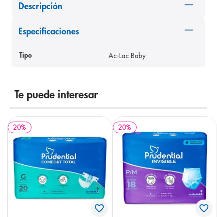
Descripción
8
.
desodorante
9
.
pediasure
Especificaciones
10
.
panolini
Ac-Lac Baby
Tipo
Te puede interesar
20
%
20
%