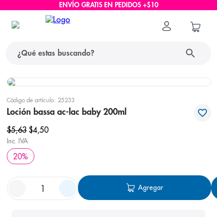
ENVÍO GRATIS EN PEDIDOS +$10
¿Qué estas buscando?
términos más buscados
Código de artículo
:
25233
1
.
protector solar
Loción bassa ac-lac baby 200ml
2
.
pañales
$
5
,
63
$
4
,
50
Inc. IVA
3
.
eucerin
20
%
4
.
cerave
5
.
nivea
Agregar
6
.
bioderma
7
.
shampoo