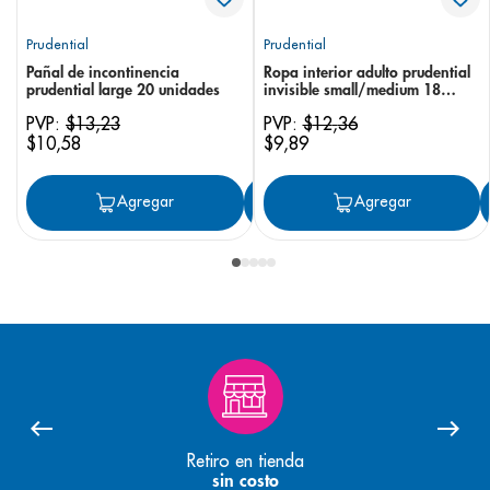
Prudential
Prudential
Pañal de incontinencia
Ropa interior adulto prudential
prudential large 20 unidades
invisible small/medium 18
unidades
PVP:
$
13
,
23
PVP:
$
12
,
36
$
10
,
58
$
9
,
89
Agregar
Agregar
Agregar
Retiro en tienda
sin costo