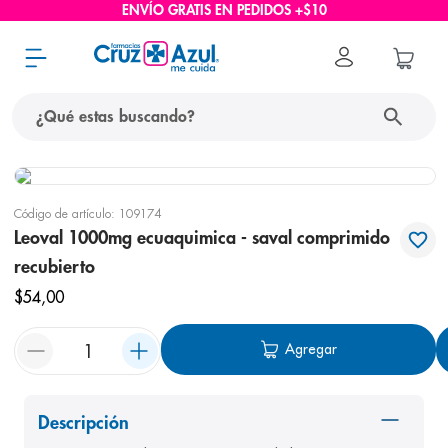
ENVÍO GRATIS EN PEDIDOS +$10
¿Qué estas buscando?
términos más buscados
Código de artículo
:
109174
1
.
protector solar
Leoval 1000mg ecuaquimica - saval comprimido
2
.
pañales
recubierto
3
.
eucerin
$
54
,
00
4
.
cerave
Agregar
5
.
nivea
6
.
shampoo
Descripción
7
.
bioderma