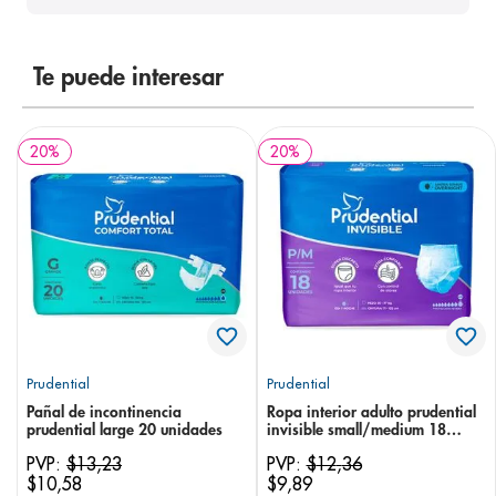
8
.
pediasure
9
.
panolini
Te puede interesar
10
.
prueba embarazo
20
%
20
%
Prudential
Prudential
Pañal de incontinencia
Ropa interior adulto prudential
prudential large 20 unidades
invisible small/medium 18
unidades
PVP:
$
13
,
23
PVP:
$
12
,
36
$
10
,
58
$
9
,
89