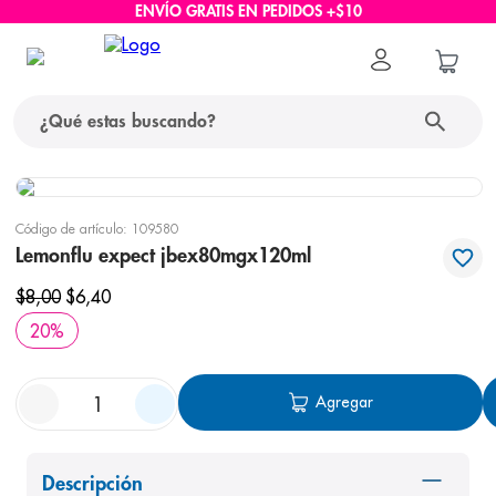
ENVÍO GRATIS EN PEDIDOS +$10
¿Qué estas buscando?
términos más buscados
Código de artículo
:
109580
1
.
protector solar
Lemonflu expect jbex80mgx120ml
2
.
pañales
$
8
,
00
$
6
,
40
3
.
eucerin
20
%
4
.
cerave
Agregar
5
.
nivea
6
.
bioderma
7
.
shampoo
Descripción