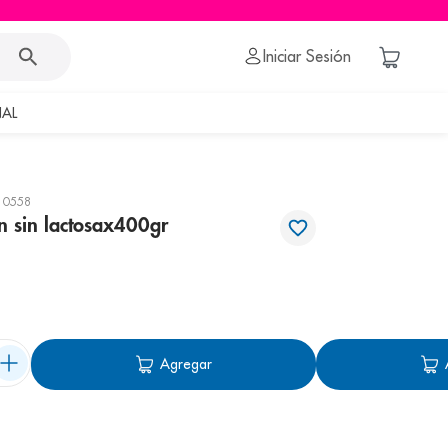
Iniciar Sesión
AL
10558
n sin lactosax400gr
Agregar