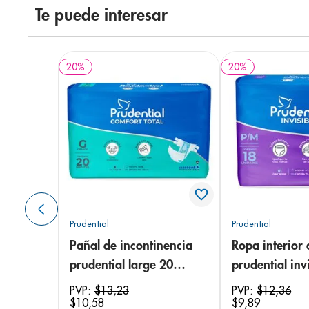
Te puede interesar
20
%
20
%
Prudential
Prudential
Pañal de incontinencia
Ropa interior 
prudential large 20
prudential invi
unidades
small/medium
PVP:
$
13
,
23
PVP:
$
12
,
36
$
10
,
58
$
9
,
89
unidades