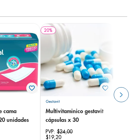
20
%
Gestavit
de cama
Multivitaminico gestavit
 20 unidades
cápsulas x 30
PVP:
$
24
,
00
$
19
,
20