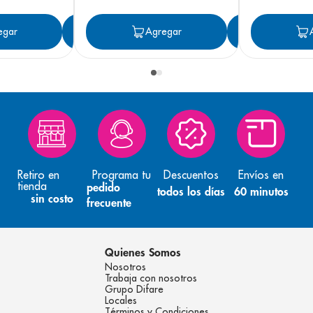
egar
Agregar
Agregar
Agreg
Retiro en
Programa tu
Descuentos
Envíos en
tienda
pedido
todos los días
60 minutos
sin costo
frecuente
Quienes Somos
Nosotros
Trabaja con nosotros
Grupo Difare
Locales
Términos y Condiciones