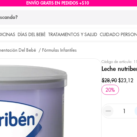
ENVÍO GRATIS EN PEDIDOS +$10
ndo?
DICINAS
DÍAS DEL BEBÉ
TRATAMIENTOS Y SALUD
CUIDADO PERSON
 más buscados
mentación Del Bebé
Fórmulas Infantiles
lar
Código de artículo
:
1
Leche nutribe
$
28
,
90
$
23
,
12
20
%