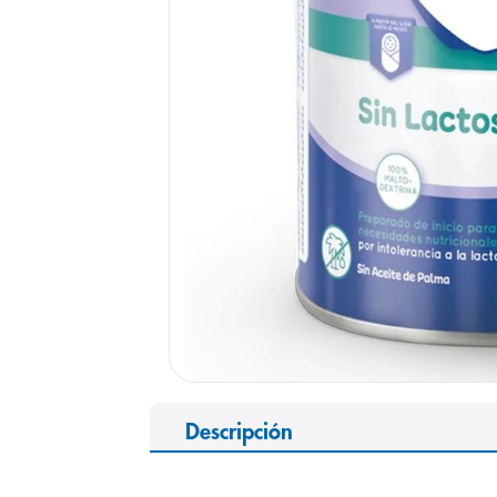
9
.
pediasure
10
.
desodorant
Descripción