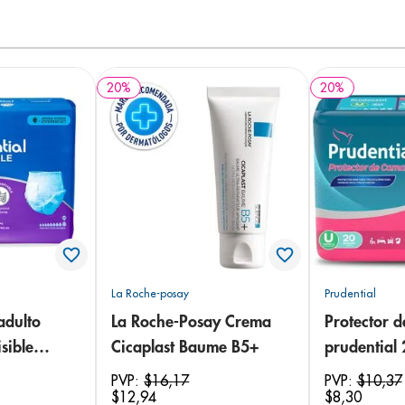
20
%
20
%
La Roche-posay
Prudential
adulto
La Roche-Posay Crema
Protector 
sible
Cicaplast Baume B5+
prudential
 18
PVP:
$
16
,
17
PVP:
$
10
,
37
$
12
,
94
$
8
,
30