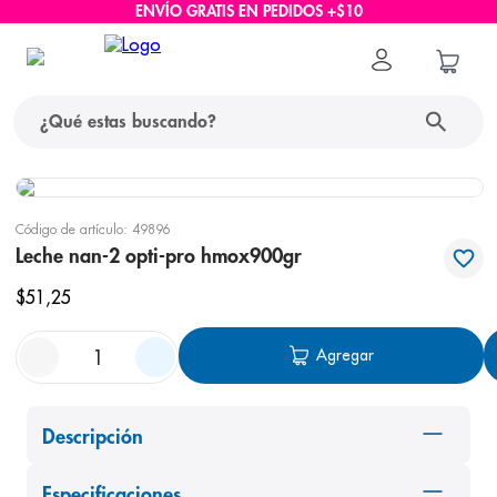
ENVÍO GRATIS EN PEDIDOS +$10
¿Qué estas buscando?
términos más buscados
Código de artículo
:
49896
1
.
protector solar
Leche nan-2 opti-pro hmox900gr
2
.
pañales
$
51
,
25
3
.
eucerin
Agregar
4
.
cerave
5
.
nivea
Descripción
6
.
shampoo
7
.
bioderma
Especificaciones