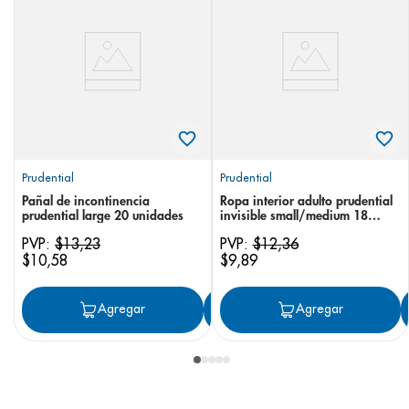
Prudential
Prudential
Pañal de incontinencia
Ropa interior adulto prudential
prudential large 20 unidades
invisible small/medium 18
unidades
PVP:
$
13
,
23
PVP:
$
12
,
36
$
10
,
58
$
9
,
89
Agregar
Agregar
Agregar