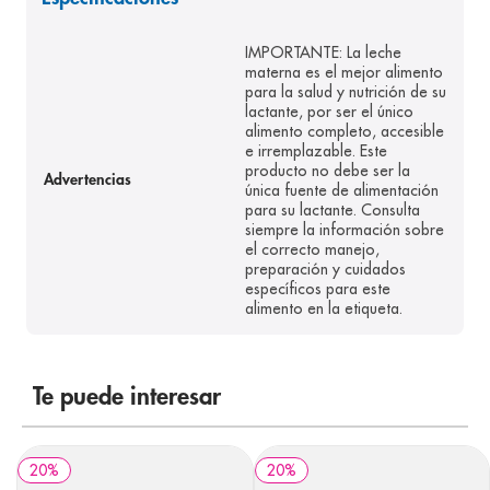
8
.
panolini
IMPORTANTE: La leche
9
.
pediasure
materna es el mejor alimento
para la salud y nutrición de su
10
.
prueba embarazo
lactante, por ser el único
alimento completo, accesible
e irremplazable. Este
producto no debe ser la
Advertencias
única fuente de alimentación
para su lactante. Consulta
siempre la información sobre
el correcto manejo,
preparación y cuidados
específicos para este
alimento en la etiqueta.
Te puede interesar
20
%
20
%