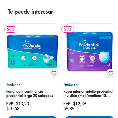
Te puede interesar
20
%
20
%
Prudential
Prudential
Pañal de incontinencia
Ropa interior adulto prudential
prudential large 20 unidades
invisible small/medium 18
unidades
PVP:
$
13
,
23
PVP:
$
12
,
36
$
10
,
58
$
9
,
89