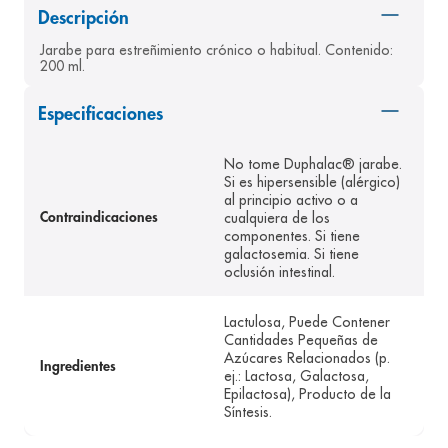
Descripción
8
.
panolini
Jarabe para estreñimiento crónico o habitual. Contenido: 
9
.
pediasure
200 ml.
10
.
desodorante
Especificaciones
No tome Duphalac® jarabe.
Si es hipersensible (alérgico)
al principio activo o a
cualquiera de los
Contraindicaciones
componentes. Si tiene
galactosemia. Si tiene
oclusión intestinal.
Lactulosa, Puede Contener
Cantidades Pequeñas de
Azúcares Relacionados (p.
Ingredientes
ej.: Lactosa, Galactosa,
Epilactosa), Producto de la
Síntesis.