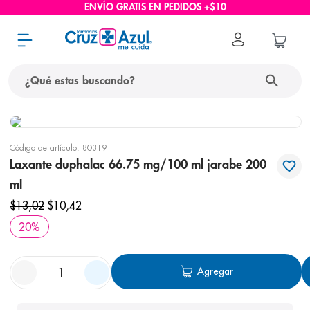
ENVÍO GRATIS EN PEDIDOS +$10
¿Qué estas buscando?
términos más buscados
Código de artículo
:
80319
1
.
protector solar
Laxante duphalac 66.75 mg/100 ml jarabe 200
2
.
pañales
ml
3
.
eucerin
$
13
,
02
$
10
,
42
20
%
4
.
cerave
5
.
nivea
Agregar
6
.
shampoo
7
.
bioderma