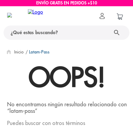
ENVÍO GRATIS EN PEDIDOS +$10
¿Qué estas buscando?
términos más buscados
Latam-Pass
OOPS!
1
.
protector solar
2
.
pañales
3
.
eucerin
4
.
cerave
5
.
nivea
latam-pass
6
.
shampoo
Puedes buscar con otros términos
7
.
bioderma