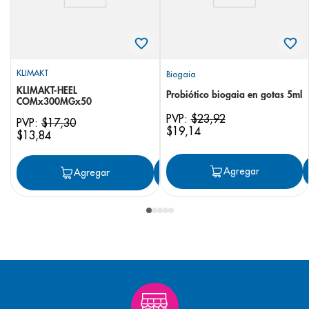
KLIMAKT
Biogaia
KLIMAKT-HEEL
Probiótico biogaia en gotas 5ml
COMx300MGx50
PVP:
$
23
,
92
PVP:
$
17
,
30
$
19
,
14
$
13
,
84
Agregar
Agregar
Agregar