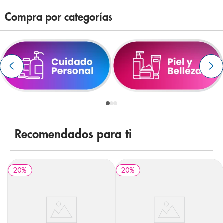
8
.
panolini
Compra por categorías
9
.
pediasure
10
.
desodorante
Recomendados para ti
20
%
20
%