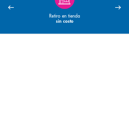
Retiro en tienda
sin costo
Quienes Somos
Recompensas y promociones
Servicios
Convenios
© 2026 Cruz Azul. Todos los derechos reservados.