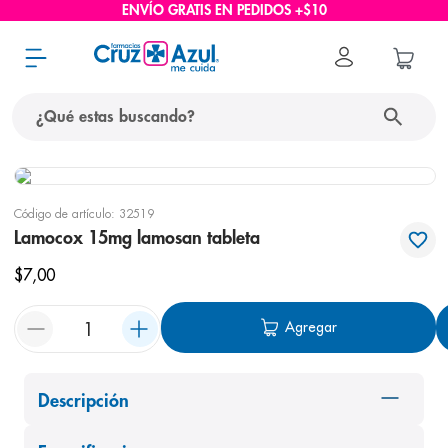
ENVÍO GRATIS EN PEDIDOS +$10
¿Qué estas buscando?
términos más buscados
Código de artículo
:
32519
1
.
protector solar
Lamocox 15mg lamosan tableta
2
.
pañales
$
7
,
00
3
.
eucerin
Agregar
4
.
cerave
5
.
nivea
6
.
shampoo
Descripción
7
.
bioderma