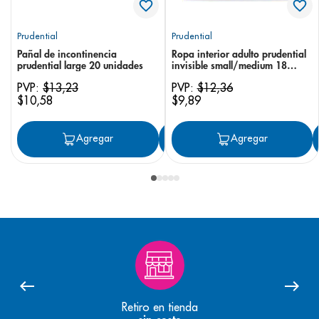
Prudential
Prudential
Pañal de incontinencia
Ropa interior adulto prudential
prudential large 20 unidades
invisible small/medium 18
unidades
PVP:
$
13
,
23
PVP:
$
12
,
36
$
10
,
58
$
9
,
89
Agregar
Agregar
Agregar
Retiro en tienda