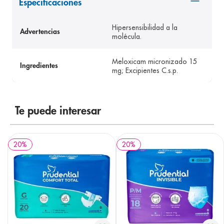
Especificaciones
8
.
pediasure
Hipersensibilidad a la
9
.
panolini
Advertencias
molécula.
10
.
prueba embarazo
Meloxicam micronizado 15
Ingredientes
mg; Excipientes C.s.p.
Te puede interesar
20
%
20
%