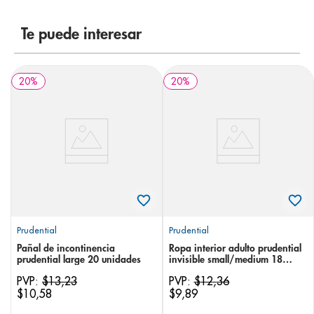
8
.
panolini
Te puede interesar
9
.
pediasure
10
.
prueba embarazo
20
%
20
%
Prudential
Prudential
Pañal de incontinencia
Ropa interior adulto prudential
prudential large 20 unidades
invisible small/medium 18
unidades
PVP:
$
13
,
23
PVP:
$
12
,
36
$
10
,
58
$
9
,
89