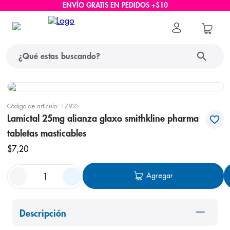
ENVÍO GRATIS EN PEDIDOS +$10
¿Qué estas buscando?
términos más buscados
Código de artículo
:
17925
1
.
protector solar
Lamictal 25mg alianza glaxo smithkline pharma
tabletas masticables
2
.
pañales
$
7
,
20
3
.
eucerin
4
.
cerave
Agregar
5
.
nivea
6
.
shampoo
Descripción
7
.
bioderma