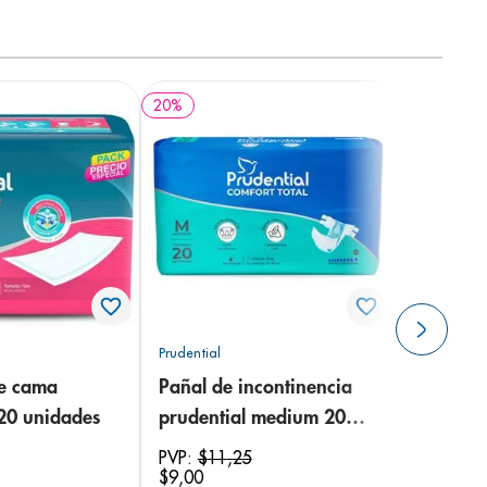
20
%
Prudential
de cama
Pañal de incontinencia
 20 unidades
prudential medium 20
unidades
PVP:
$
11
,
25
$
9
,
00