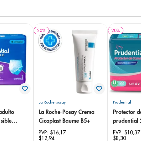
20
%
20
%
La Roche-posay
Prudential
adulto
La Roche-Posay Crema
Protector 
sible
Cicaplast Baume B5+
prudential
 18
PVP:
$
16
,
17
PVP:
$
10
,
37
$
12
,
94
$
8
,
30