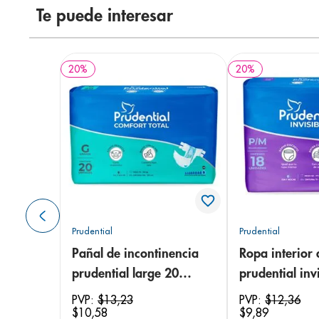
Te puede interesar
20
%
20
%
Prudential
Prudential
Pañal de incontinencia
Ropa interior 
prudential large 20
prudential invi
unidades
small/medium
PVP:
$
13
,
23
PVP:
$
12
,
36
$
10
,
58
$
9
,
89
unidades