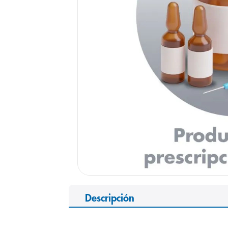
9
.
panolini
10
.
prueba emb
Descripción