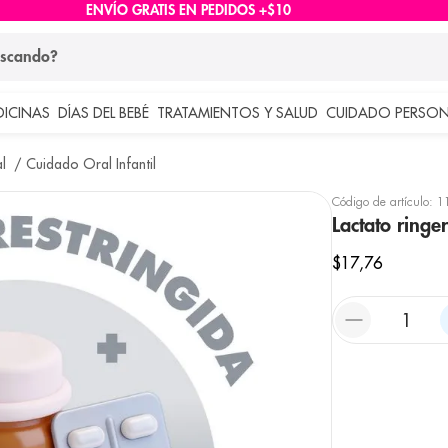
ENVÍO GRATIS EN PEDIDOS +$10
ndo?
DICINAS
DÍAS DEL BEBÉ
TRATAMIENTOS Y SALUD
CUIDADO PERSON
 más buscados
l
Cuidado Oral Infantil
lar
Código de artículo
:
1
Lactato ringe
$
17
,
76