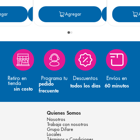
egar
Agregar
Agregar
Agreg
Retiro en
Programa tu
Descuentos
Envíos en
tienda
pedido
todos los días
60 minutos
sin costo
frecuente
Quienes Somos
Nosotros
Trabaja con nosotros
Grupo Difare
Locales
Términos y Condiciones