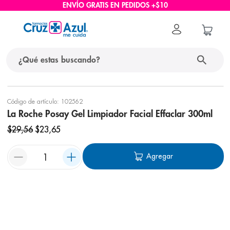
ENVÍO GRATIS EN PEDIDOS +$10
Código de artículo
:
102562
La Roche Posay Gel Limpiador Facial Effaclar 300ml
$
29
,
56
$
23
,
65
Agregar