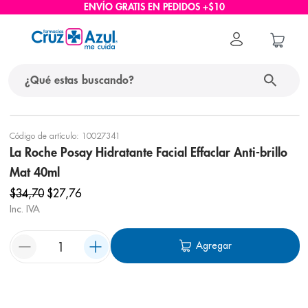
ENVÍO GRATIS EN PEDIDOS +$10
Código de artículo
:
10027341
La Roche Posay Hidratante Facial Effaclar Anti-brillo
Mat 40ml
$
34
,
70
$
27
,
76
Inc. IVA
Agregar