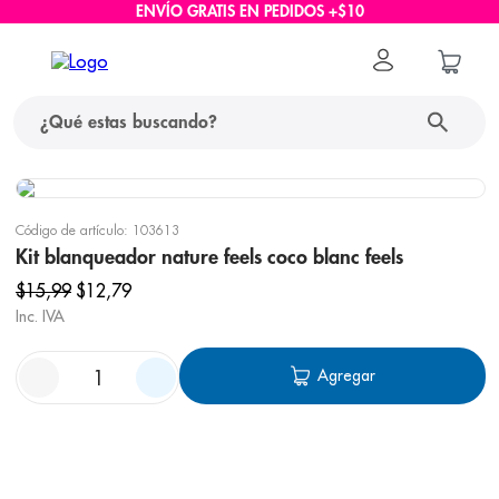
ENVÍO GRATIS EN PEDIDOS +$10
Código de artículo
:
103613
Kit blanqueador nature feels coco blanc feels
$
15
,
99
$
12
,
79
Inc. IVA
Agregar