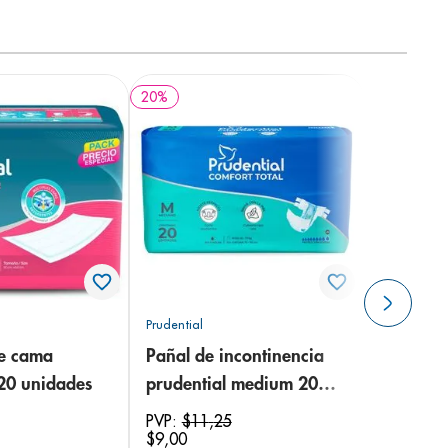
20
%
Prudential
de cama
Pañal de incontinencia
 20 unidades
prudential medium 20
unidades
PVP:
$
11
,
25
$
9
,
00