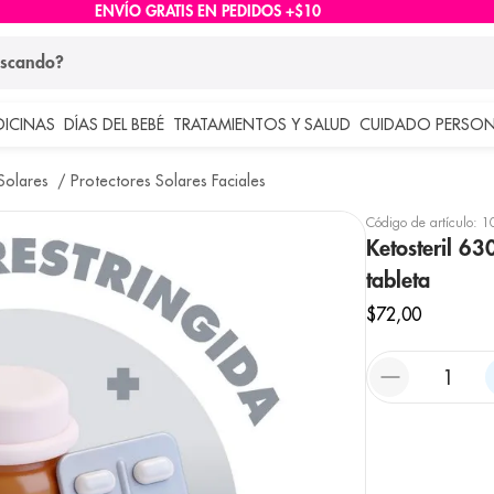
ENVÍO GRATIS EN PEDIDOS +$10
ndo?
DICINAS
DÍAS DEL BEBÉ
TRATAMIENTOS Y SALUD
CUIDADO PERSON
 más buscados
Solares
Protectores Solares Faciales
lar
Código de artículo
:
1
Ketosteril 63
tableta
$
72
,
00