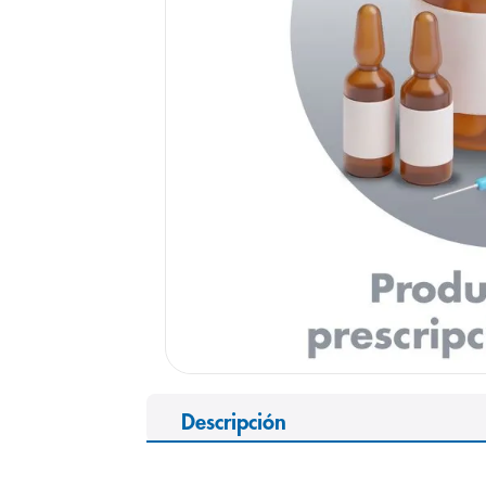
9
.
panolini
10
.
prueba emb
Descripción