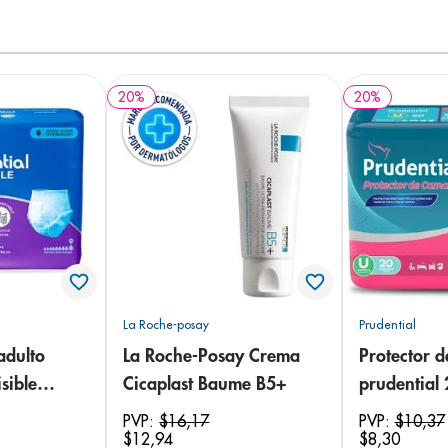
20
%
20
%
La Roche-posay
Prudential
adulto
La Roche-Posay Crema
Protector 
sible
Cicaplast Baume B5+
prudential
 18
PVP:
$
16
,
17
PVP:
$
10
,
37
$
12
,
94
$
8
,
30