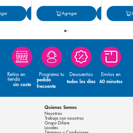
egar
Agregar
Agregar
Agreg
Retiro en
Programa tu
Descuentos
Envíos en
tienda
pedido
todos los días
60 minutos
sin costo
frecuente
Quienes Somos
Nosotros
Trabaja con nosotros
Grupo Difare
Locales
Términos y Condiciones