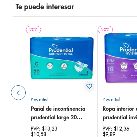
Te puede interesar
20
%
20
%
Prudential
Prudential
Pañal de incontinencia
Ropa interior 
prudential large 20
prudential invi
unidades
small/medium
PVP:
$
13
,
23
PVP:
$
12
,
36
$
10
,
58
$
9
,
89
unidades