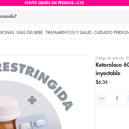
ENVÍO GRATIS EN PEDIDOS +$10
ndo?
DICINAS
DÍAS DEL BEBÉ
TRATAMIENTOS Y SALUD
CUIDADO PERSON
 más buscados
lar
Código de artículo
:
9
Ketorolaco 6
inyectable
$
6
,
36