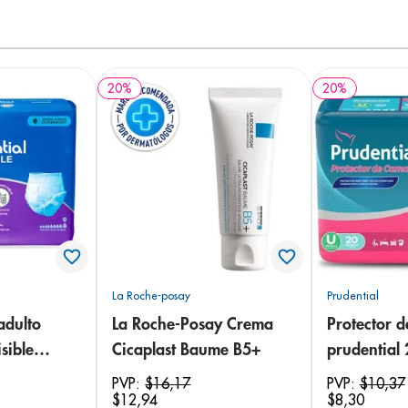
20
%
20
%
La Roche-posay
Prudential
adulto
La Roche-Posay Crema
Protector 
sible
Cicaplast Baume B5+
prudential
 18
PVP:
$
16
,
17
PVP:
$
10
,
37
$
12
,
94
$
8
,
30