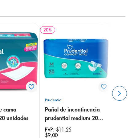
20
%
Prudential
de cama
Pañal de incontinencia
 20 unidades
prudential medium 20
unidades
PVP:
$
11
,
25
$
9
,
00