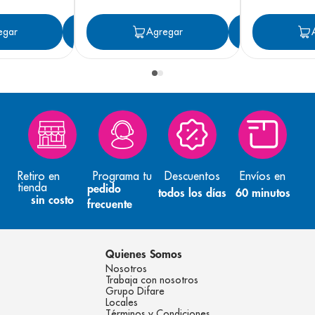
egar
Agregar
Agregar
Agreg
Retiro en
Programa tu
Descuentos
Envíos en
tienda
pedido
todos los días
60 minutos
sin costo
frecuente
Quienes Somos
Nosotros
Trabaja con nosotros
Grupo Difare
Locales
Términos y Condiciones