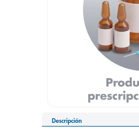
9
.
panolini
10
.
prueba emb
Descripción