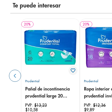
Te puede interesar
20
%
20
%
Prudential
Prudential
Pañal de incontinencia
Ropa interior 
prudential large 20
prudential invi
unidades
small/medium
PVP:
$
13
,
23
PVP:
$
12
,
36
$
10
,
58
$
9
,
89
unidades