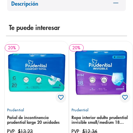
Descripción
8
.
panolini
9
.
pediasure
10
.
Te puede interesar
prueba embarazo
20
%
20
%
Prudential
Prudential
Pañal de incontinencia
Ropa interior adulto prudential
prudential large 20 unidades
invisible small/medium 18
unidades
PVP:
$
13
,
23
PVP:
$
12
,
36