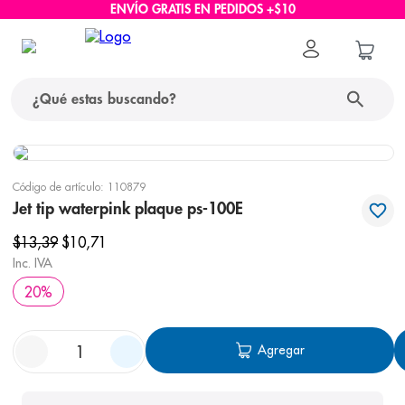
ENVÍO GRATIS EN PEDIDOS +$10
¿Qué estas buscando?
términos más buscados
Código de artículo
:
110879
1
.
protector solar
Jet tip waterpink plaque ps-100E
2
.
pañales
$
13
,
39
$
10
,
71
Inc. IVA
3
.
eucerin
20
%
4
.
cerave
5
.
nivea
Agregar
6
.
shampoo
7
.
bioderma