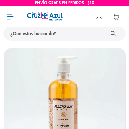
ENVÍO GRATIS EN PEDIDOS +$10
¿Qué estas buscando?
términos más buscados
1
.
protector solar
2
.
pañales
3
.
eucerin
4
.
cerave
5
.
nivea
6
.
shampoo
7
.
bioderma