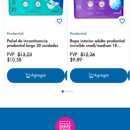
Prudential
Prudential
Pañal de incontinencia
Ropa interior adulto prudential
prudential large 20 unidades
invisible small/medium 18
unidades
PVP:
$
13
,
23
PVP:
$
12
,
36
$
10
,
58
$
9
,
89
Agregar
Agregar
Agregar