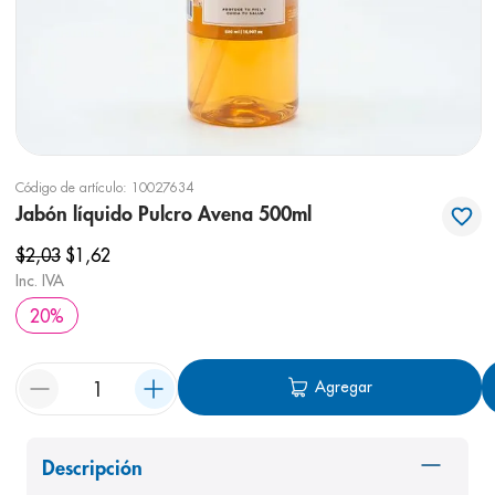
8
.
panolini
9
.
pediasure
10
.
desodorante
Código de artículo
:
10027634
Jabón líquido Pulcro Avena 500ml
$
2
,
03
$
1
,
62
Inc. IVA
20
%
Agregar
Descripción