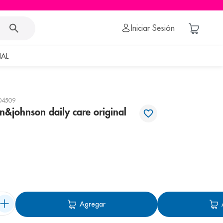
Iniciar Sesión
AL
04509
n&johnson daily care original
Agregar