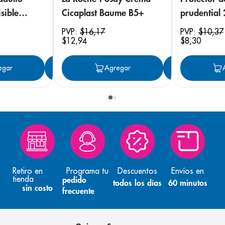
sible
Cicaplast Baume B5+
prudential
 18
PVP:
$
16
,
17
PVP:
$
10
,
37
$
12
,
94
$
8
,
30
egar
Agregar
Agregar
Agreg
Retiro en
Programa tu
Descuentos
Envíos en
tienda
pedido
todos los días
60 minutos
sin costo
frecuente