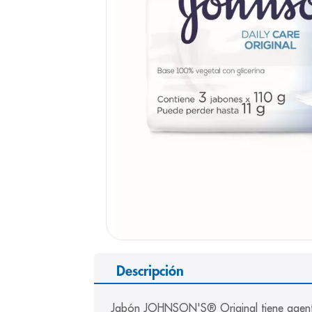
9
.
panolini
10
.
prueba emb
Descripción
Jabón JOHNSON'S® Original tiene agentes 