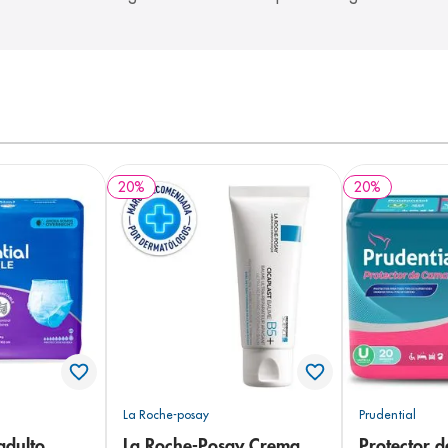
20
%
20
%
La Roche-posay
Prudential
adulto
La Roche-Posay Crema
Protector 