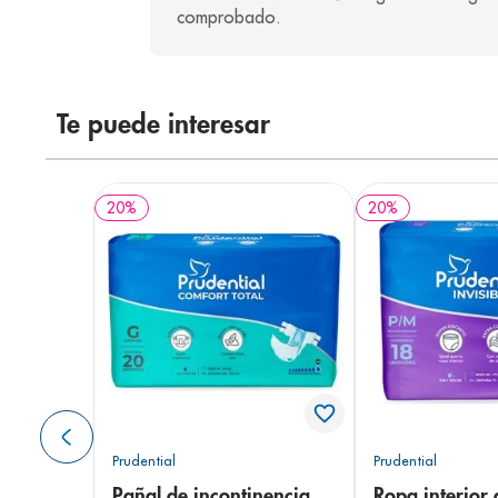
comprobado.
Te puede interesar
20
%
20
%
Prudential
Prudential
Pañal de incontinencia
Ropa interior 