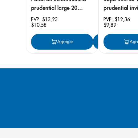
prudential large 20
prudential invi
unidades
small/medium
PVP:
$
13
,
23
PVP:
$
12
,
36
$
10
,
58
$
9
,
89
unidades
Agregar
Agregar
Agr