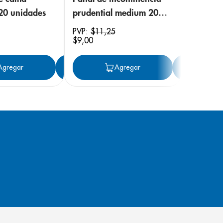
 20 unidades
prudential medium 20
unidades
PVP:
$
11
,
25
$
9
,
00
ar
Agregar
Agregar
Agregar
Ag