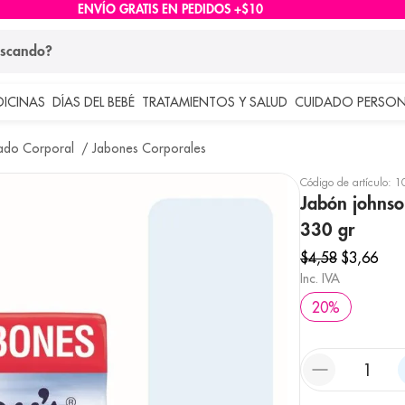
ENVÍO GRATIS EN PEDIDOS +$10
ndo?
DICINAS
DÍAS DEL BEBÉ
TRATAMIENTOS Y SALUD
CUIDADO PERSON
 más buscados
ado Corporal
Jabones Corporales
lar
Código de artículo
:
1
Jabón johnso
330 gr
$
4
,
58
$
3
,
66
Inc. IVA
20
%