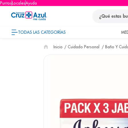
Puntos
Locales
Ayuda
¿Qué estas busca
TODAS LAS CATEGORÍAS
ME
términos
Cuidado Personal
Baño Y Cuid
1
.
protector so
2
.
pañales
3
.
eucerin
4
.
cerave
5
.
nivea
6
.
shampoo
7
.
bioderma
8
.
pediasure