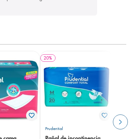
20
%
Prudential
de cama
Pañal de incontinencia