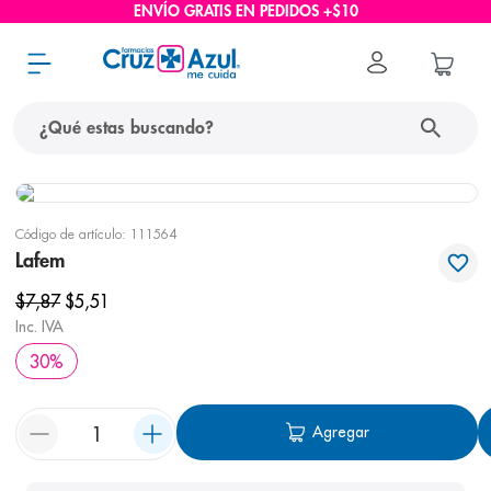
ENVÍO GRATIS EN PEDIDOS +$10
¿Qué estas buscando?
términos más buscados
Código de artículo
:
111564
1
.
protector solar
Lafem
2
.
pañales
$
7
,
87
$
5
,
51
3
.
eucerin
Inc. IVA
30
%
4
.
cerave
5
.
nivea
Agregar
6
.
shampoo
7
.
bioderma