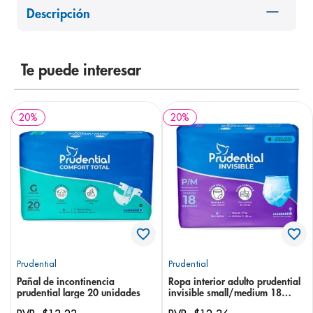
Descripción
8
.
pediasure
9
.
panolini
10
.
prueba embarazo
Te puede interesar
20
%
20
%
Prudential
Prudential
Pañal de incontinencia
Ropa interior adulto prudential
prudential large 20 unidades
invisible small/medium 18
unidades