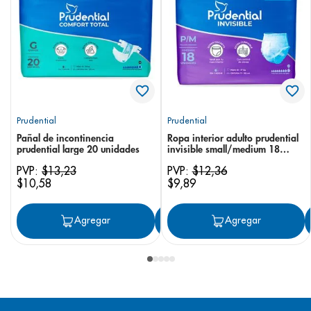
Prudential
Prudential
Pañal de incontinencia
Ropa interior adulto prudential
prudential large 20 unidades
invisible small/medium 18
unidades
PVP:
$
13
,
23
PVP:
$
12
,
36
$
10
,
58
$
9
,
89
Agregar
Agregar
Agregar