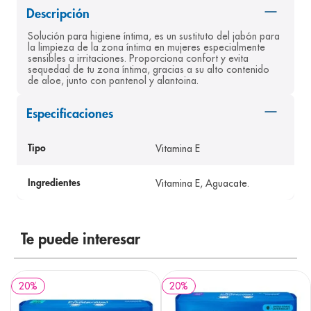
Descripción
8
.
panolini
Solución para higiene íntima, es un sustituto del jabón para 
9
.
pediasure
la limpieza de la zona íntima en mujeres especialmente 
sensibles a irritaciones. Proporciona confort y evita 
10
.
desodorante
sequedad de tu zona íntima, gracias a su alto contenido 
de aloe, junto con pantenol y alantoina.
Especificaciones
Vitamina E
Tipo
Vitamina E, Aguacate.
Ingredientes
Te puede interesar
20
%
20
%