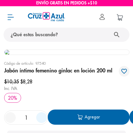
ENVÍO GRATIS EN PEDIDOS +$10
¿Qué estas buscando?
términos más buscados
Código de artículo
:
97540
1
.
protector solar
Jabón íntimo femenino ginlac en loción 200 ml
2
.
pañales
$
10
,
35
$
8
,
28
3
.
eucerin
Inc. IVA
20
%
4
.
cerave
5
.
nivea
Agregar
6
.
shampoo
7
.
bioderma