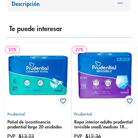
Descripción
8
.
panolini
9
.
pediasure
10
.
Te puede interesar
desodorante
20
%
20
%
Prudential
Prudential
Pañal de incontinencia
Ropa interior adulto prudential
prudential large 20 unidades
invisible small/medium 18
unidades
PVP:
$
13
,
23
PVP:
$
12
,
36