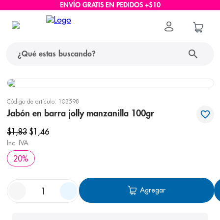
ENVÍO GRATIS EN PEDIDOS +$10
¿Qué estas buscando?
términos más buscados
Código de artículo
:
103598
1
.
protector solar
Jabón en barra jolly manzanilla 100gr
2
.
pañales
$
1
,
83
$
1
,
46
Inc. IVA
3
.
eucerin
20
%
4
.
cerave
5
.
nivea
Agregar
6
.
shampoo
7
.
bioderma