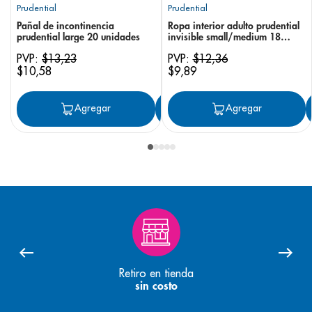
Prudential
Prudential
Pañal de incontinencia
Ropa interior adulto prudential
prudential large 20 unidades
invisible small/medium 18
unidades
PVP:
$
13
,
23
PVP:
$
12
,
36
$
10
,
58
$
9
,
89
Agregar
Agregar
Agregar
Retiro en tienda
sin costo