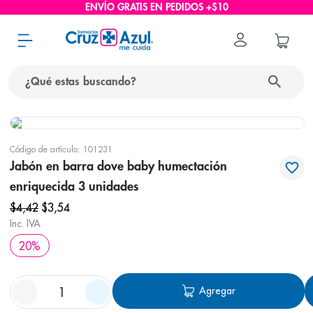
ENVÍO GRATIS EN PEDIDOS +$10
¿Qué estas buscando?
términos más buscados
Código de artículo
:
101231
1
.
protector solar
Jabón en barra dove baby humectación
2
.
pañales
enriquecida 3 unidades
3
.
eucerin
$
4
,
42
$
3
,
54
Inc. IVA
4
.
cerave
20
%
5
.
nivea
6
.
shampoo
Agregar
7
.
bioderma