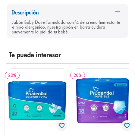
8
.
panolini
Descripción
9
.
pediasure
Jabón Baby Dove formulado con ¼ de crema humectante 
e hipo alergénico, nuestro jabón en barra cuidará 
10
.
desodorante
suavemente la piel de tu bebé.
Te puede interesar
20
%
20
%