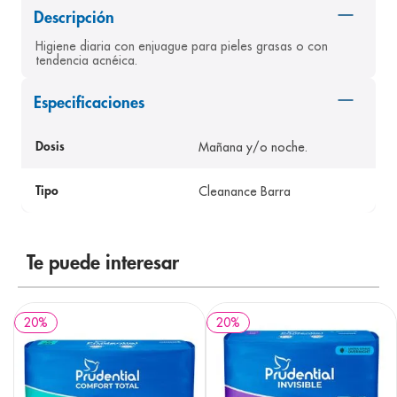
Descripción
8
.
desodorante
Higiene diaria con enjuague para pieles grasas o con 
9
.
pediasure
tendencia acnéica.
10
.
panolini
Especificaciones
Mañana y/o noche.
Dosis
Cleanance Barra
Tipo
Te puede interesar
20
%
20
%