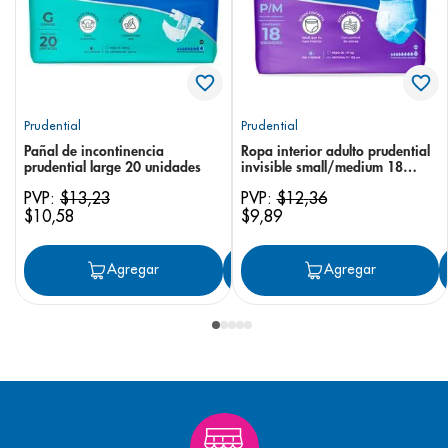
Prudential
Prudential
Pañal de incontinencia
Ropa interior adulto prudential
prudential large 20 unidades
invisible small/medium 18
unidades
PVP:
$
13
,
23
PVP:
$
12
,
36
$
10
,
58
$
9
,
89
Agregar
Agregar
Agregar