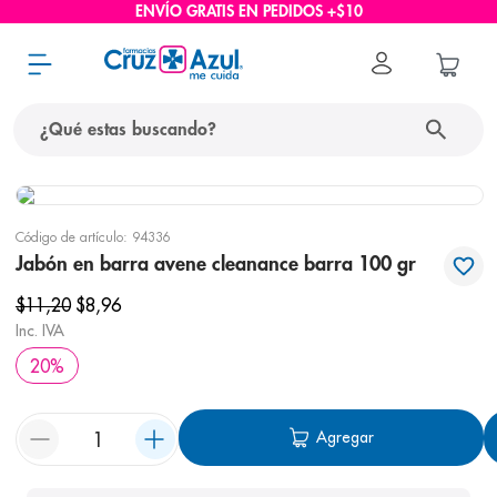
ENVÍO GRATIS EN PEDIDOS +$10
¿Qué estas buscando?
términos más buscados
Código de artículo
:
94336
1
.
protector solar
Jabón en barra avene cleanance barra 100 gr
2
.
pañales
$
11
,
20
$
8
,
96
3
.
eucerin
Inc. IVA
20
%
4
.
cerave
5
.
nivea
Agregar
6
.
bioderma
7
.
shampoo