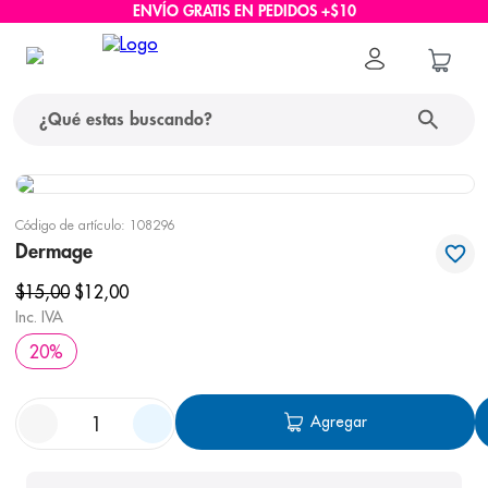
ENVÍO GRATIS EN PEDIDOS +$10
¿Qué estas buscando?
términos más buscados
Código de artículo
:
108296
1
.
protector solar
Dermage
2
.
pañales
$
15
,
00
$
12
,
00
Inc. IVA
3
.
eucerin
20
%
4
.
cerave
5
.
nivea
Agregar
6
.
shampoo
7
.
bioderma