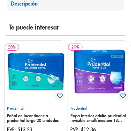
Descripción
8
.
panolini
9
.
pediasure
10
.
Te puede interesar
desodorante
20
%
20
%
Prudential
Prudential
Pañal de incontinencia
Ropa interior adulto prudential
prudential large 20 unidades
invisible small/medium 18
unidades
PVP:
$
13
,
23
PVP:
$
12
,
36