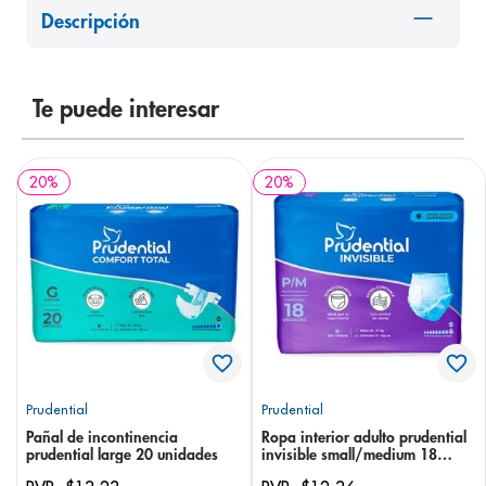
Descripción
8
.
pediasure
9
.
panolini
10
.
prueba embarazo
Te puede interesar
20
%
20
%
Prudential
Prudential
Pañal de incontinencia
Ropa interior adulto prudential
prudential large 20 unidades
invisible small/medium 18
unidades