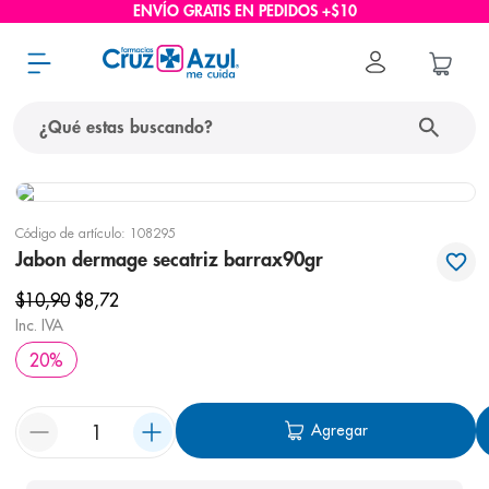
ENVÍO GRATIS EN PEDIDOS +$10
¿Qué estas buscando?
términos más buscados
Código de artículo
:
108295
1
.
protector solar
Jabon dermage secatriz barrax90gr
2
.
pañales
$
10
,
90
$
8
,
72
3
.
eucerin
Inc. IVA
20
%
4
.
cerave
5
.
nivea
Agregar
6
.
bioderma
7
.
shampoo