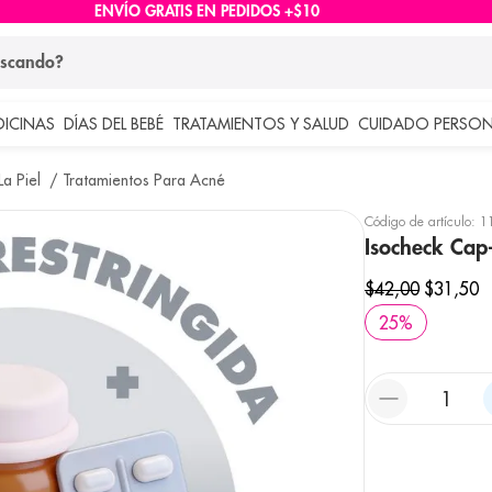
ENVÍO GRATIS EN PEDIDOS +$10
ndo?
DICINAS
DÍAS DEL BEBÉ
TRATAMIENTOS Y SALUD
CUIDADO PERSON
 más buscados
a Piel
Tratamientos Para Acné
lar
Código de artículo
:
1
Isocheck Ca
$
42
,
00
$
31
,
50
25
%