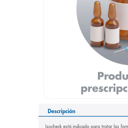
9
.
pediasure
10
.
desodorant
Descripción
Isocheck está indicado para tratar las fo