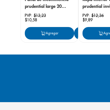
prudential large 20
prudential invi
unidades
small/medium
PVP:
$
13
,
23
PVP:
$
12
,
36
$
10
,
58
$
9
,
89
unidades
Agregar
Agregar
Agr