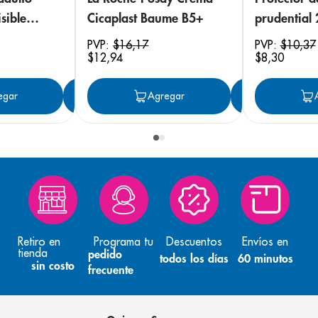
sible
Cicaplast Baume B5+
prudential
 18
PVP:
$
16
,
17
PVP:
$
10
,
37
$
12
,
94
$
8
,
30
egar
Agregar
Agregar
Agreg
Retiro en
Programa tu
Descuentos
Envíos en
tienda
pedido
todos los días
60 minutos
sin costo
frecuente