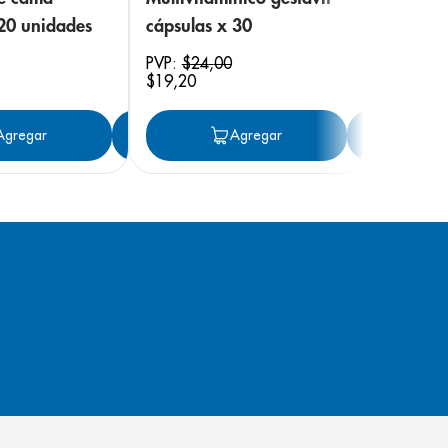
 20 unidades
cápsulas x 30
PVP:
$
24
,
00
$
19
,
20
ar
Agregar
Agregar
Agregar
Ag