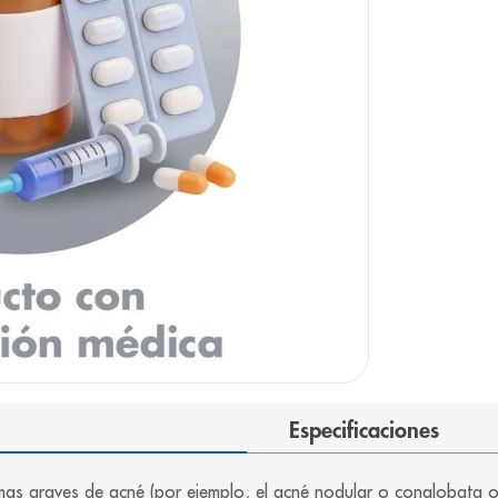
e
Especificaciones
rmas graves de acné (por ejemplo, el acné nodular o conglobata o 