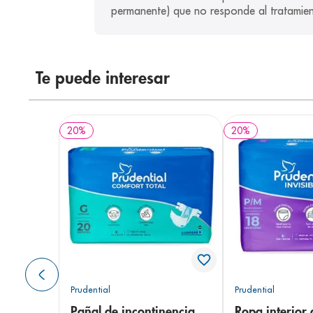
permanente) que no responde al tratamien
Te puede interesar
20
%
20
%
Prudential
Prudential
Pañal de incontinencia
Ropa interior 