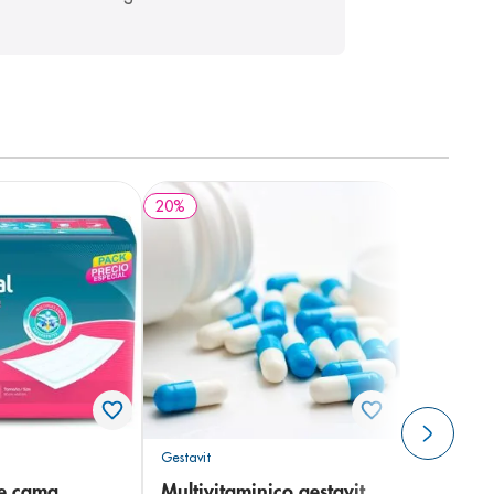
20
%
Gestavit
de cama
Multivitaminico gestavit