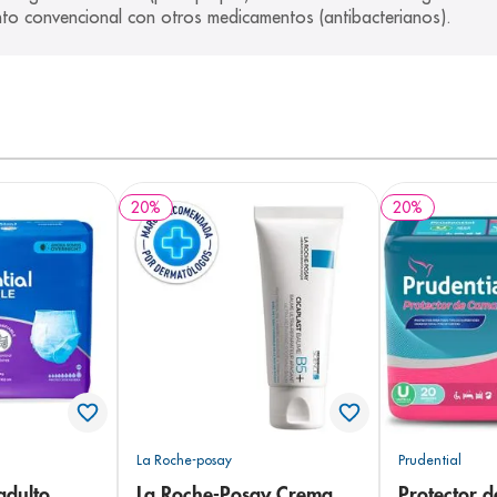
to convencional con otros medicamentos (antibacterianos).
20
%
20
%
La Roche-posay
Prudential
adulto
La Roche-Posay Crema
Protector 