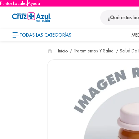
Puntos
Locales
Ayuda
¿Qué estas busca
TODAS LAS CATEGORÍAS
ME
términos
Tratamientos Y Salud
Salud De L
1
.
protector so
2
.
pañales
3
.
eucerin
4
.
cerave
5
.
nivea
6
.
shampoo
7
.
bioderma
8
.
panolini