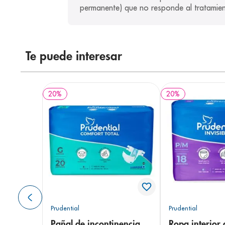
permanente) que no responde al tratamien
Te puede interesar
20
%
20
%
Prudential
Prudential
Pañal de incontinencia
Ropa interior 