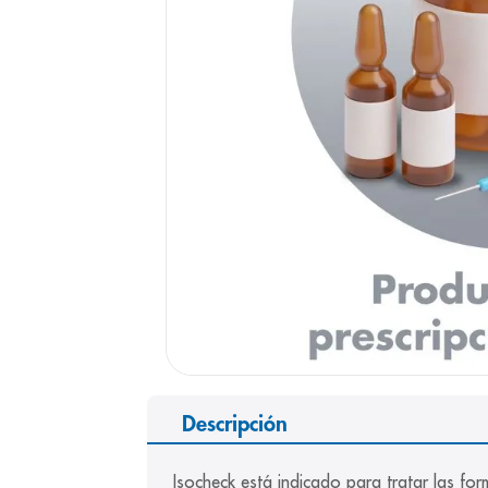
9
.
panolini
10
.
prueba emb
Descripción
Isocheck está indicado para tratar las fo