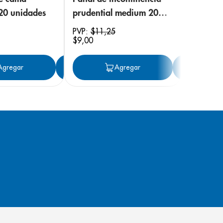
 20 unidades
prudential medium 20
unidades
PVP:
$
11
,
25
$
9
,
00
ar
Agregar
Agregar
Agregar
Ag