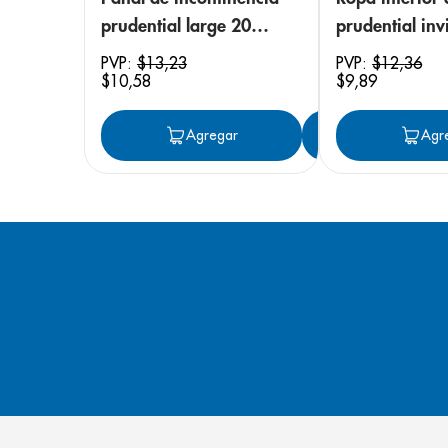
prudential large 20
prudential invi
unidades
small/medium
PVP:
$
13
,
23
PVP:
$
12
,
36
$
10
,
58
$
9
,
89
unidades
Agregar
Agregar
Agr