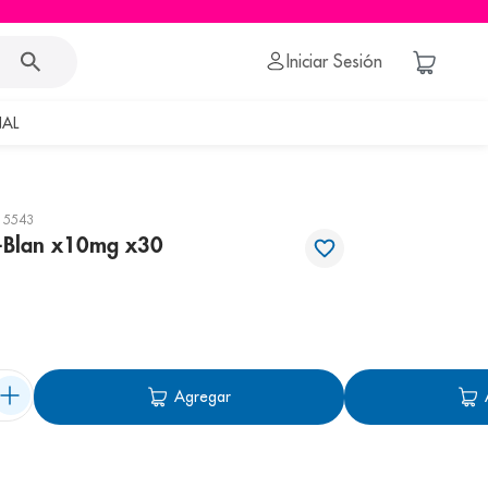
Iniciar Sesión
AL
15543
p-Blan x10mg x30
Agregar