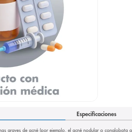
arazo
Especificaciones
rmas graves de acné (por ejemplo, el acné nodular o conglobata o 