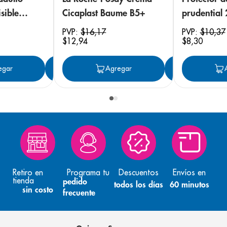
sible
Cicaplast Baume B5+
prudential
 18
PVP:
$
16
,
17
PVP:
$
10
,
37
$
12
,
94
$
8
,
30
egar
Agregar
Agregar
Agreg
Retiro en
Programa tu
Descuentos
Envíos en
tienda
pedido
todos los días
60 minutos
sin costo
frecuente