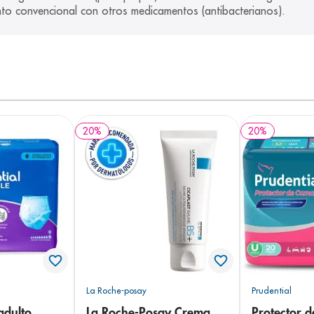
to convencional con otros medicamentos (antibacterianos).
20
%
20
%
La Roche-posay
Prudential
adulto
La Roche-Posay Crema
Protector 