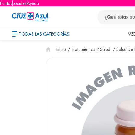
Puntos
Locales
Ayuda
¿Qué estas busca
TODAS LAS CATEGORÍAS
ME
términos
Tratamientos Y Salud
Salud De L
1
.
protector so
2
.
pañales
3
.
eucerin
4
.
cerave
5
.
nivea
6
.
shampoo
7
.
bioderma
8
.
pediasure