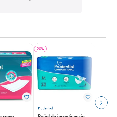
20
%
Prudential
de cama
Pañal de incontinencia