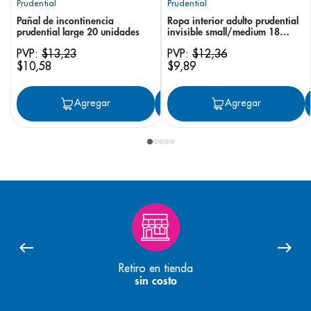
Prudential
Prudential
Pañal de incontinencia
Ropa interior adulto prudential
prudential large 20 unidades
invisible small/medium 18
unidades
PVP:
$
13
,
23
PVP:
$
12
,
36
$
10
,
58
$
9
,
89
Agregar
Agregar
Agregar
Retiro en tienda
sin costo