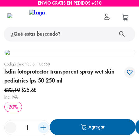
ENVÍO GRATIS EN PEDIDOS +$10
¿Qué estas buscando?
términos más buscados
Código de artículo
:
108568
1
.
protector solar
Isdin fotoprotector transparent spray wet skin
pediatrics fps 50 250 ml
2
.
pañales
$
32
,
10
$
25
,
68
3
.
eucerin
Inc. IVA
4
.
cerave
20
%
5
.
nivea
6
.
shampoo
Agregar
7
.
bioderma