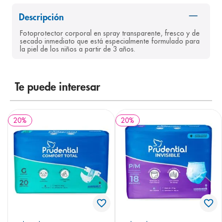
8
.
panolini
Descripción
9
.
pediasure
Fotoprotector corporal en spray transparente, fresco y de 
secado inmediato que está especialmente formulado para 
10
.
desodorante
la piel de los niños a partir de 3 años.
Te puede interesar
20
%
20
%