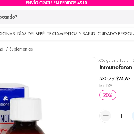
ENVÍO GRATIS EN PEDIDOS +$10
ndo?
DICINAS
DÍAS DEL BEBÉ
TRATAMIENTOS Y SALUD
CUIDADO PERSON
 más buscados
má
Suplementos
lar
Código de artículo
:
1
Inmunoferon
$
30
,
79
$
24
,
63
Inc. IVA
20
%