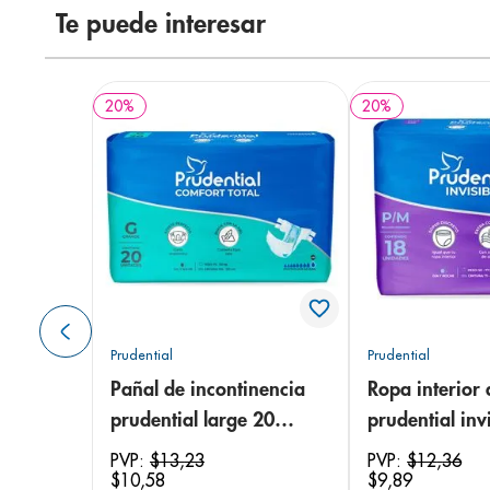
Te puede interesar
20
%
20
%
Prudential
Prudential
Pañal de incontinencia
Ropa interior 
prudential large 20
prudential invi
unidades
small/medium
PVP:
$
13
,
23
PVP:
$
12
,
36
$
10
,
58
$
9
,
89
unidades