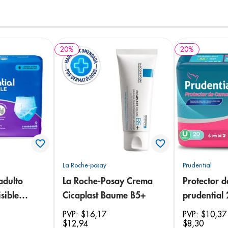
20
%
20
%
La Roche-posay
Prudential
adulto
La Roche-Posay Crema
Protector 
sible
Cicaplast Baume B5+
prudential
 18
PVP:
$
16
,
17
PVP:
$
10
,
37
$
12
,
94
$
8
,
30