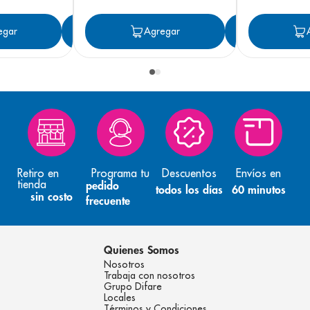
egar
Agregar
Agregar
Agreg
Retiro en
Programa tu
Descuentos
Envíos en
tienda
pedido
todos los días
60 minutos
sin costo
frecuente
Quienes Somos
Nosotros
Trabaja con nosotros
Grupo Difare
Locales
Términos y Condiciones