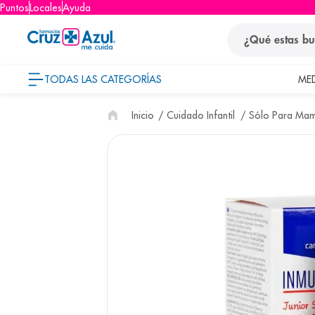
Puntos
Locales
Ayuda
¿Qué estas busca
TODAS LAS CATEGORÍAS
ME
términos
Cuidado Infantil
Sólo Para Ma
1
.
protector so
2
.
pañales
3
.
eucerin
4
.
cerave
5
.
nivea
6
.
shampoo
7
.
bioderma
8
.
panolini