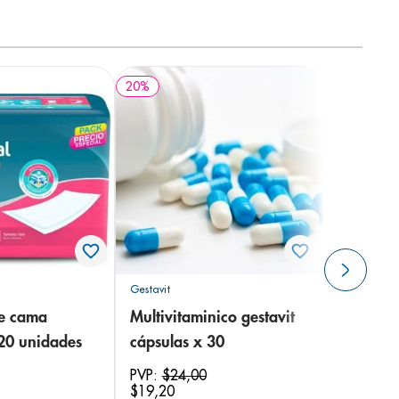
20
%
Gestavit
de cama
Multivitaminico gestavit
 20 unidades
cápsulas x 30
PVP:
$
24
,
00
$
19
,
20