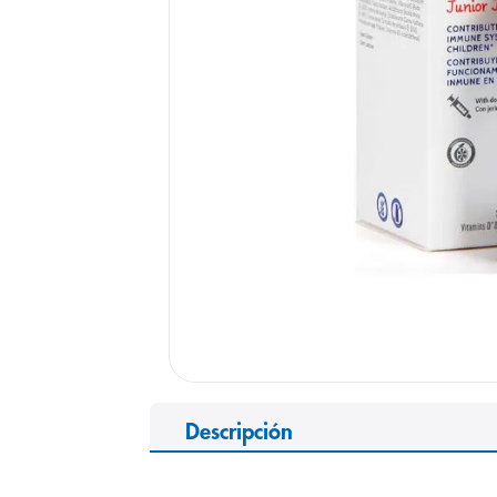
9
.
pediasure
10
.
desodorant
Descripción